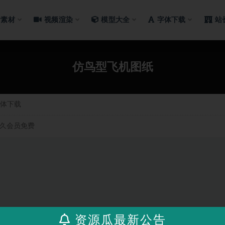
片素材
视频渲染
模型大全
字体下载
站
仿鸟型飞机图纸
体下载
久会员免费
资源瓜最新公告