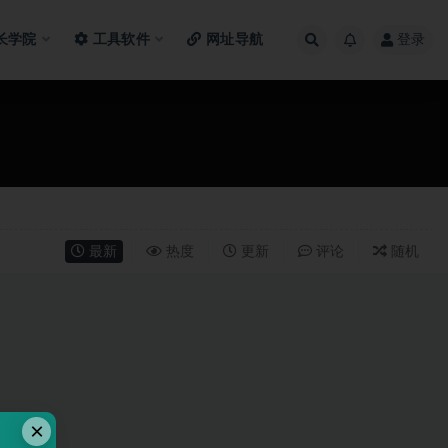
长学院
工具软件
网址导航
登录
最新
热度
更新
评论
随机
×