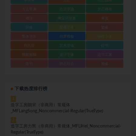
手写体
方正
方正品尚
方正字体
方正字迹
方正稀有
楷体
淘宝详情页
等宽
简体
简体字体
繁体
繁体字库
织梦模板
编程字体
自托管
艺术字体
行书
视频剪辑
设计字体
造字工房
隶书
静态站点
黑体
下载热度排行榜
1
造字工房朗宋（非商用）常规体
_MFLangSong_NoncommerciaI-ReguIar(TrueType)
2
造字工房力黑（非商用）常规体_MFLiHei_NoncommerciaI-
ReguIar(TrueType)