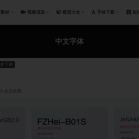
片素材
视频渲染
模型大全
字体下载
站
中文字体
体下载
久会员免费