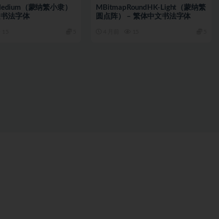
-Medium（蒙纳繁小隶）
MBitmapRoundHK-Light（蒙纳繁
文书法字体
圆点阵） – 繁体中文书法字体
15
5
4 月前
15
5