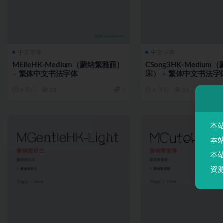
中文字体
中文字体
MElleHK-Medium（蒙纳繁雅丽）
CSong3HK-Medium
– 繁体中文书法字体
宋） – 繁体中文书法字
4 月前
13
5
4 月前
16
本
本
本
资