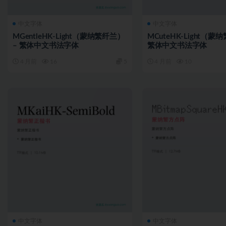
中文字体
中文字体
MGentleHK-Light（蒙纳繁纤兰）
MCuteHK-Light（蒙
– 繁体中文书法字体
繁体中文书法字体
4 月前
16
5
4 月前
10
中文字体
中文字体