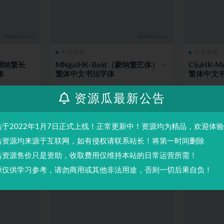
中文字体
中文字体
（蒙纳繁长
MNgaiHK-Bold（蒙纳繁艺体） –
CSuHK-
体
繁体中文书法字体
繁体中文
5
4 月前
15
5
4 月前
资源瓜最新公告
站于2022年1月7日正式上线！正常更新中！资源均为精品，欢迎体
站资源均来源于互联网，如有侵权请联系站长！将第一时间删除
站资源售价只是资助，收取费用仅维持本站的日常运营所需！
源仅供学习参考，请勿商用或其他非法用途，否则一切后果自负！