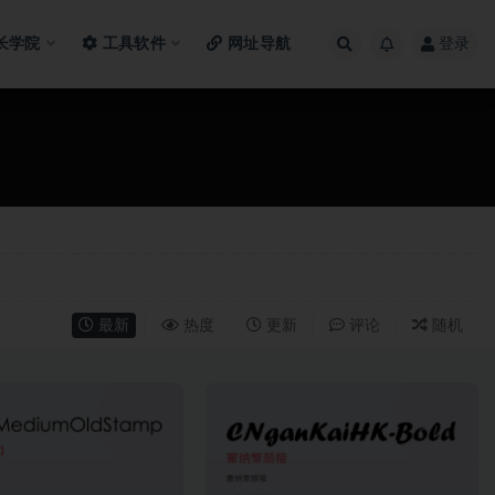
长学院
工具软件
网址导航
登录
最新
热度
更新
评论
随机