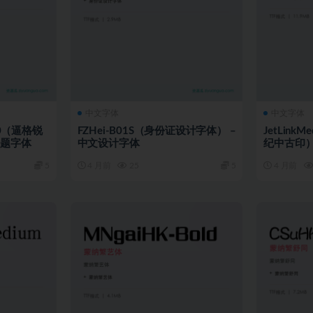
中文字体
中文字体
B2.0（逼格锐
FZHei-B01S（身份证设计字体） –
JetLink
标题字体
中文设计字体
纪中古印）
5
4 月前
25
5
4 月前