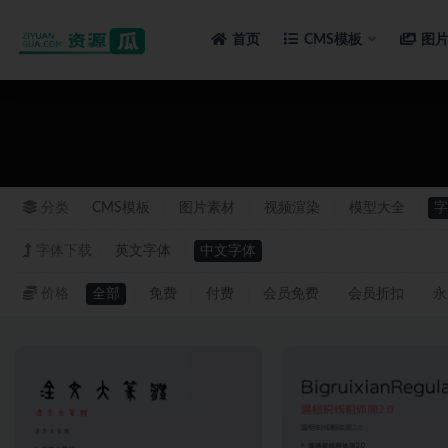
首页
CMS模板
图
全部
分类
CMS模板
图片素材
视频渲染
模型大全
字
字体下载
英文字体
中文字体
价格
全部
免费
付费
会员免费
会员折扣
永