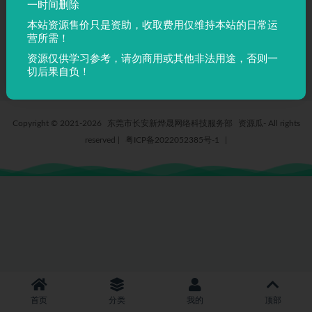
一时间删除
大疆悟 inspire Pro 无人机三维
本站资源售价只是资助，收取费用仅维持本站的日常运
设计图纸 ProE建模 附STP IGS
营所需！
X_T
5 年前
877
5
资源仅供学习参考，请勿商用或其他非法用途，否则一
切后果自负！
Copyright © 2021-2026
东莞市长安新烨晟网络科技服务部
资源瓜- All rights
reserved
|
粤ICP备2022052385号-1
|
首页
分类
我的
顶部