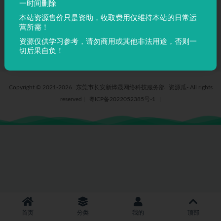
一时间删除
技能培训门户+discuz论坛整站
本站资源售价只是资助，收取费用仅维持本站的日常运
模板+安装教程
营所需！
5 年前
314
25
资源仅供学习参考，请勿商用或其他非法用途，否则一
切后果自负！
Copyright © 2021-2026
东莞市长安新烨晟网络科技服务部
资源瓜- All rights
reserved
|
粤ICP备2022052385号-1
|
首页
分类
我的
顶部