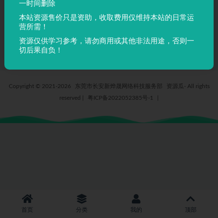
一时间删除
淘宝手机端五金电器行业_智能
本站资源售价只是资助，收取费用仅维持本站的日常运
电子锁ps详情页模板
营所需！
5 年前
160
5
资源仅供学习参考，请勿商用或其他非法用途，否则一
切后果自负！
Copyright © 2021-2026
东莞市长安新烨晟网络科技服务部
资源瓜- All rights
reserved
|
粤ICP备2022052385号-1
|
首页
分类
我的
顶部