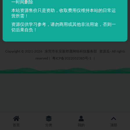
一时间删除
AOTFMNewsMProLight – A-
本站资源售价只是资助，收取费用仅维持本站的日常运
OTF-MNewsMPro-Light
营所需！
4 月前
8
5
资源仅供学习参考，请勿商用或其他非法用途，否则一
切后果自负！
Copyright © 2021-2026
东莞市长安新烨晟网络科技服务部
资源瓜- All rights
reserved
|
粤ICP备2022052385号-1
|
首页
分类
我的
顶部