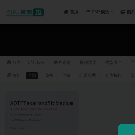
首页
CMS模板
图
全部
分类
CMS模板
图片素材
视频渲染
模型大全
字
价格
全部
免费
付费
会员免费
会员折扣
永