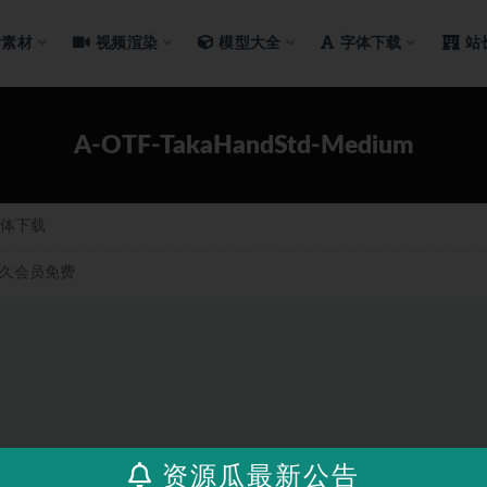
片素材
视频渲染
模型大全
字体下载
站
A-OTF-TakaHandStd-Medium
体下载
久会员免费
资源瓜最新公告