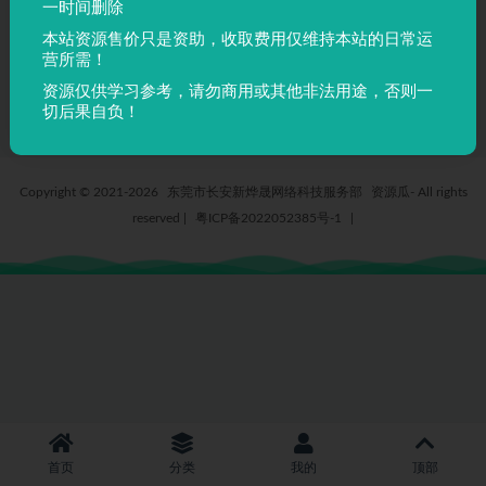
一时间删除
AdobeArabicBold0 –
本站资源售价只是资助，收取费用仅维持本站的日常运
AdobeArabic-Bold_0
营所需！
4 月前
8
5
资源仅供学习参考，请勿商用或其他非法用途，否则一
切后果自负！
Copyright © 2021-2026
东莞市长安新烨晟网络科技服务部
资源瓜- All rights
reserved
|
粤ICP备2022052385号-1
|
首页
分类
我的
顶部