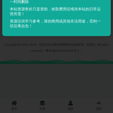
一时间删除
AdobeMingStdLight0 –
本站资源售价只是资助，收取费用仅维持本站的日常运
AdobeMingStd-Light_0
营所需！
4 月前
9
5
资源仅供学习参考，请勿商用或其他非法用途，否则一
切后果自负！
Copyright © 2021-2026
东莞市长安新烨晟网络科技服务部
资源瓜- All rights
reserved
|
粤ICP备2022052385号-1
|
首页
分类
我的
顶部