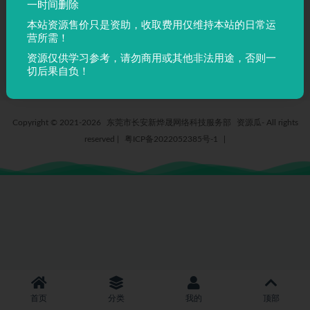
一时间删除
AdobeSongStdLight0 –
本站资源售价只是资助，收取费用仅维持本站的日常运
AdobeSongStd-Light_0
营所需！
4 月前
9
5
资源仅供学习参考，请勿商用或其他非法用途，否则一
切后果自负！
Copyright © 2021-2026
东莞市长安新烨晟网络科技服务部
资源瓜- All rights
reserved
|
粤ICP备2022052385号-1
|
首页
分类
我的
顶部