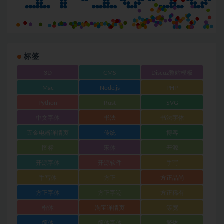
标签
3D
CMS
Discuz整站模板
Mac
Node.js
PHP
Python
Rust
SVG
中文字体
书法
书法字体
五金电器详情页
传统
博客
图标
宋体
开源
开源字体
开源软件
手写
手写体
方正
方正品尚
方正字体
方正字迹
方正稀有
楷体
淘宝详情页
等宽
简体
简体字体
繁体