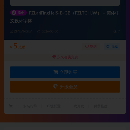
#
原创
FZLanTingHeiS-B-GB（FZLTCHJW） – 简体中
文设计字体
ZIYUANGUA
2026-03-30
7
5
收藏
签到
¥
瓜币
永久会员免费
立即购买
升级会员
：
安装指导
环境配置
二次开发
付费搭建