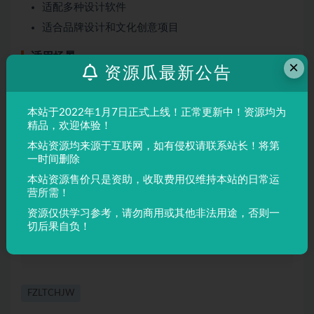
适配多种设计软件
适合品牌设计和文化创意项目
适用场景
×
资源瓜最新公告
品牌设计
本站于2022年1月7日正式上线！正常更新中！资源均为
海报制作
精品，欢迎体验！
广告排版
本站资源均来源于互联网，如有侵权请联系站长！将第
文创产品
一时间删除
本站资源售价只是资助，收取费用仅维持本站的日常运
营所需！
声明：
本站所有文章，如无特殊说明或标注，均为本站原创发
资源仅供学习参考，请勿商用或其他非法用途，否则一
布。任何个人或组织，在未征得本站同意时，禁止复制、盗用、
切后果自负！
采集、发布本站内容到任何网站、书籍等各类媒体平台。如若本
站内容侵犯了原著者的合法权益，可联系我们进行处理。
FZLTCHJW