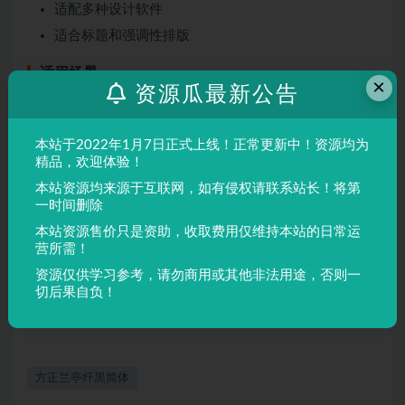
适配多种设计软件
适合标题和强调性排版
适用场景
×
资源瓜最新公告
广告标题
本站于2022年1月7日正式上线！正常更新中！资源均为
海报设计
精品，欢迎体验！
品牌VI
本站资源均来源于互联网，如有侵权请联系站长！将第
展板制作
一时间删除
本站资源售价只是资助，收取费用仅维持本站的日常运
营所需！
声明：
本站所有文章，如无特殊说明或标注，均为本站原创发
资源仅供学习参考，请勿商用或其他非法用途，否则一
布。任何个人或组织，在未征得本站同意时，禁止复制、盗用、
切后果自负！
采集、发布本站内容到任何网站、书籍等各类媒体平台。如若本
站内容侵犯了原著者的合法权益，可联系我们进行处理。
方正兰亭纤黑简体