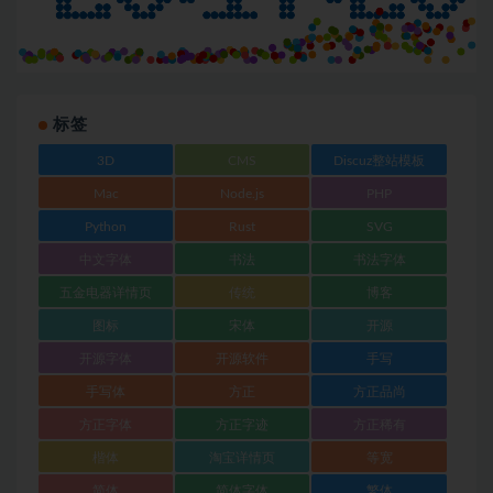
标签
3D
CMS
Discuz整站模板
Mac
Node.js
PHP
Python
Rust
SVG
中文字体
书法
书法字体
五金电器详情页
传统
博客
图标
宋体
开源
开源字体
开源软件
手写
手写体
方正
方正品尚
方正字体
方正字迹
方正稀有
楷体
淘宝详情页
等宽
简体
简体字体
繁体