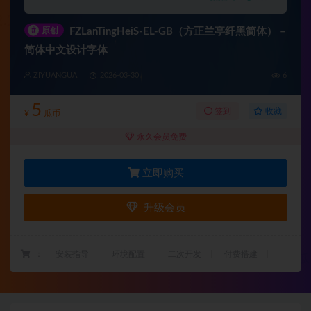
#
原创
FZLanTingHeiS-EL-GB（方正兰亭纤黑简体） –
简体中文设计字体
ZIYUANGUA
2026-03-30
6
5
收藏
签到
¥
瓜币
永久会员免费
立即购买
升级会员
：
安装指导
环境配置
二次开发
付费搭建