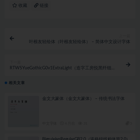
收藏
链接
上一篇
叶根友轻绘体（叶根友轻绘体） – 简体中文设计字体
下一篇
RTWSYueGothicG0v1ExtraLight（造字工房悦黑纤细
体） – 简体中文设计字体
相关文章
金文大篆体（金文大篆体） – 传统书法字体
中文字体
4 月前
31
5
BigruixianRegularGB2.0（逼格锐线粗体简2.0）