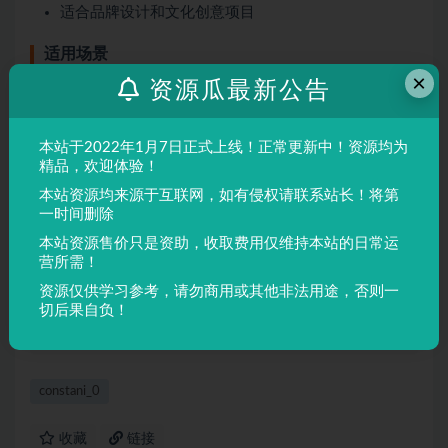
适合品牌设计和文化创意项目
适用场景
×
资源瓜最新公告
品牌设计
海报制作
本站于2022年1月7日正式上线！正常更新中！资源均为
广告排版
精品，欢迎体验！
文创产品
本站资源均来源于互联网，如有侵权请联系站长！将第
一时间删除
本站资源售价只是资助，收取费用仅维持本站的日常运
声明：
本站所有文章，如无特殊说明或标注，均为本站原创发
营所需！
布。任何个人或组织，在未征得本站同意时，禁止复制、盗用、
资源仅供学习参考，请勿商用或其他非法用途，否则一
采集、发布本站内容到任何网站、书籍等各类媒体平台。如若本
切后果自负！
站内容侵犯了原著者的合法权益，可联系我们进行处理。
constani_0
收藏
链接