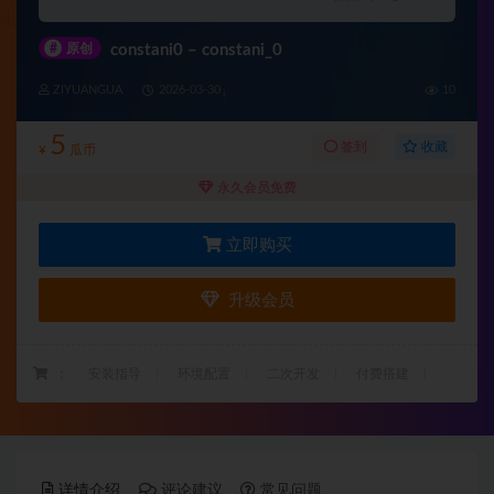
#
原创
constani0 – constani_0
ZIYUANGUA
2026-03-30
10
5
收藏
签到
¥
瓜币
永久会员免费
立即购买
升级会员
：
安装指导
环境配置
二次开发
付费搭建
详情介绍
评论建议
常见问题