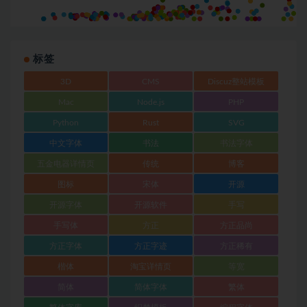
标签
3D
CMS
Discuz整站模板
Mac
Node.js
PHP
Python
Rust
SVG
中文字体
书法
书法字体
五金电器详情页
传统
博客
图标
宋体
开源
开源字体
开源软件
手写
手写体
方正
方正品尚
方正字体
方正字迹
方正稀有
楷体
淘宝详情页
等宽
简体
简体字体
繁体