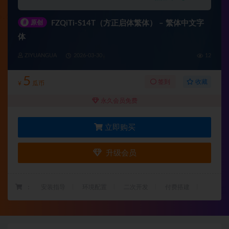
#
原创
FZQiTi-S14T（方正启体繁体） – 繁体中文字
体
ZIYUANGUA
2026-03-30
12
5
收藏
签到
¥
瓜币
永久会员免费
立即购买
升级会员
：
安装指导
环境配置
二次开发
付费搭建