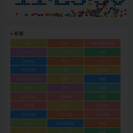
标签
3D
CMS
Discuz整站模板
Mac
Node.js
PHP
Python
Rust
SVG
中文字体
书法
书法字体
五金电器详情页
传统
博客
图标
宋体
开源
开源字体
开源软件
手写
手写体
方正
方正品尚
方正字体
方正字迹
方正稀有
楷体
淘宝详情页
等宽
简体
简体字体
繁体