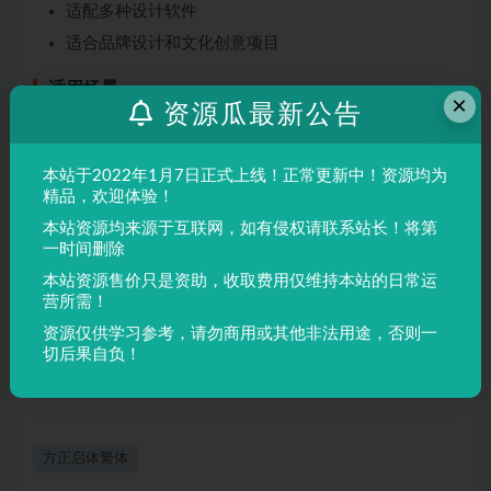
适配多种设计软件
适合品牌设计和文化创意项目
适用场景
×
资源瓜最新公告
品牌设计
本站于2022年1月7日正式上线！正常更新中！资源均为
海报制作
精品，欢迎体验！
广告排版
本站资源均来源于互联网，如有侵权请联系站长！将第
文创产品
一时间删除
本站资源售价只是资助，收取费用仅维持本站的日常运
营所需！
声明：
本站所有文章，如无特殊说明或标注，均为本站原创发
资源仅供学习参考，请勿商用或其他非法用途，否则一
布。任何个人或组织，在未征得本站同意时，禁止复制、盗用、
切后果自负！
采集、发布本站内容到任何网站、书籍等各类媒体平台。如若本
站内容侵犯了原著者的合法权益，可联系我们进行处理。
方正启体繁体