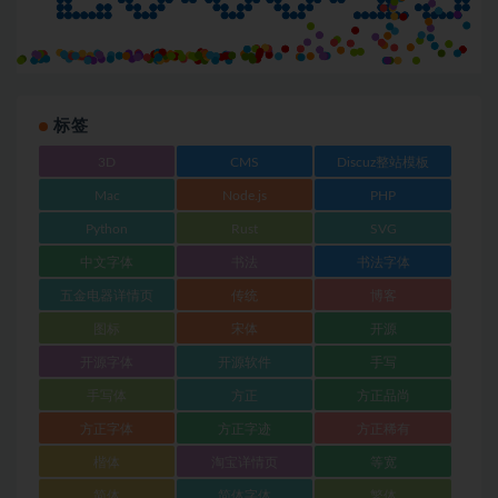
标签
3D
CMS
Discuz整站模板
Mac
Node.js
PHP
Python
Rust
SVG
中文字体
书法
书法字体
五金电器详情页
传统
博客
图标
宋体
开源
开源字体
开源软件
手写
手写体
方正
方正品尚
方正字体
方正字迹
方正稀有
楷体
淘宝详情页
等宽
简体
简体字体
繁体