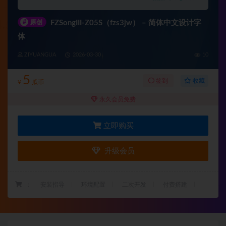
#
原创
FZSongIII-Z05S（fzs3jw） – 简体中文设计字
体
ZIYUANGUA
2026-03-30
10
5
收藏
签到
¥
瓜币
永久会员免费
立即购买
升级会员
：
安装指导
环境配置
二次开发
付费搭建