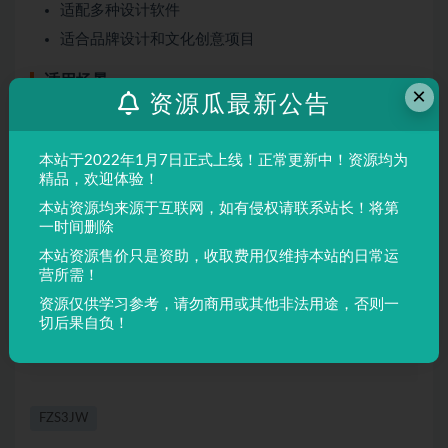
适配多种设计软件
适合品牌设计和文化创意项目
适用场景
×
资源瓜最新公告
品牌设计
本站于2022年1月7日正式上线！正常更新中！资源均为
海报制作
精品，欢迎体验！
广告排版
本站资源均来源于互联网，如有侵权请联系站长！将第
文创产品
一时间删除
本站资源售价只是资助，收取费用仅维持本站的日常运
营所需！
声明：
本站所有文章，如无特殊说明或标注，均为本站原创发
资源仅供学习参考，请勿商用或其他非法用途，否则一
布。任何个人或组织，在未征得本站同意时，禁止复制、盗用、
切后果自负！
采集、发布本站内容到任何网站、书籍等各类媒体平台。如若本
站内容侵犯了原著者的合法权益，可联系我们进行处理。
FZS3JW