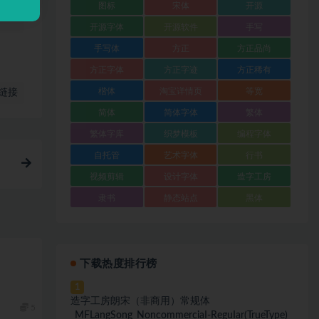
图标
宋体
开源
开源字体
开源软件
手写
手写体
方正
方正品尚
方正字体
方正字迹
方正稀有
楷体
淘宝详情页
等宽
链接
简体
简体字体
繁体
繁体字库
织梦模板
编程字体
自托管
艺术字体
行书
视频剪辑
设计字体
造字工房
隶书
静态站点
黑体
下载热度排行榜
1
造字工房朗宋（非商用）常规体
5
_MFLangSong_NoncommerciaI-ReguIar(TrueType)