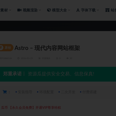
片素材
视频渲染
模型大全
字体下载
站
Astro – 现代内容网站框架
#
原创
ZIYUANGUA
2026-03-29
开源项目
0
20
郑重承诺
丨 资源瓜提供安全交易、信息保真!
：
安装指导
环境配置
二次开发
付费搭建
5
瓜币
【永久会员免费】开通VIP尊享特权