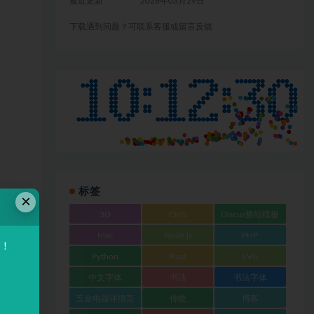
最近更新
2026年03月29日
下载遇到问题？可联系客服或留言反馈
标签
×
3D
CMS
Discuz整站模板
Mac
Node.js
PHP
验！
Python
Rust
SVG
中文字体
书法
书法字体
五金电器详情页
传统
博客
、