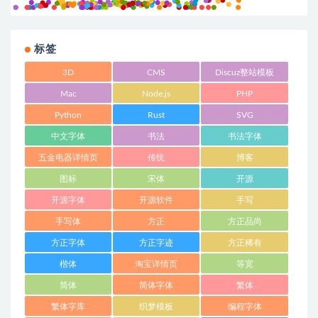
标签
3D
CMS
Discuz整站模板
Mac
Node.js
PHP
Python
Rust
SVG
中文字体
书法
书法字体
五金电器详情页
传统
博客
图标
宋体
开源
开源字体
开源软件
手写
手写体
方正
方正品尚
方正字体
方正字迹
方正稀有
楷体
淘宝详情页
等宽
简体
简体字体
繁体
繁体字库
织梦模板
编程字体