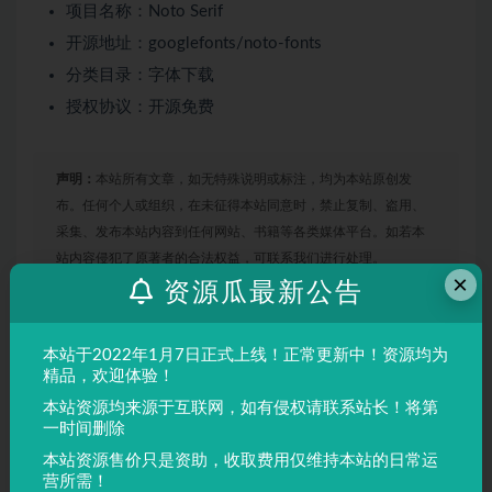
项目名称：Noto Serif
开源地址：googlefonts/noto-fonts
分类目录：字体下载
授权协议：开源免费
声明：
本站所有文章，如无特殊说明或标注，均为本站原创发
布。任何个人或组织，在未征得本站同意时，禁止复制、盗用、
采集、发布本站内容到任何网站、书籍等各类媒体平台。如若本
站内容侵犯了原著者的合法权益，可联系我们进行处理。
×
资源瓜最新公告
Google
Noto Serif
衬线字体
本站于2022年1月7日正式上线！正常更新中！资源均为
精品，欢迎体验！
收藏
链接
本站资源均来源于互联网，如有侵权请联系站长！将第
一时间删除
本站资源售价只是资助，收取费用仅维持本站的日常运
营所需！
上一篇