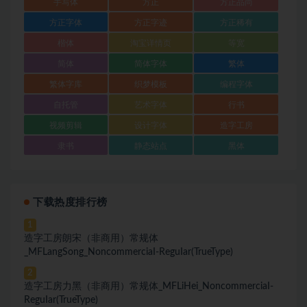
手写体
方正
方正品尚
方正字体
方正字迹
方正稀有
楷体
淘宝详情页
等宽
简体
简体字体
繁体
繁体字库
织梦模板
编程字体
自托管
艺术字体
行书
视频剪辑
设计字体
造字工房
隶书
静态站点
黑体
下载热度排行榜
1
造字工房朗宋（非商用）常规体
_MFLangSong_NoncommerciaI-ReguIar(TrueType)
2
造字工房力黑（非商用）常规体_MFLiHei_NoncommerciaI-
ReguIar(TrueType)