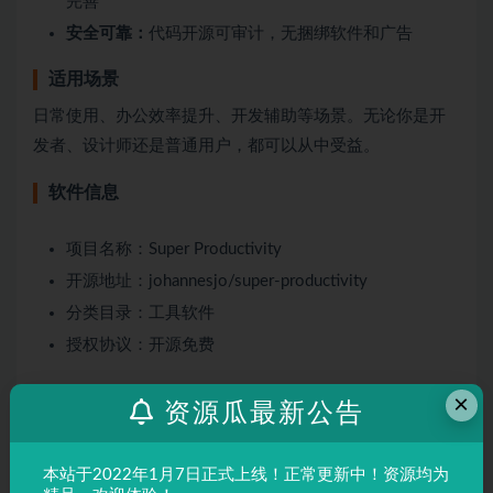
完善
安全可靠：
代码开源可审计，无捆绑软件和广告
适用场景
日常使用、办公效率提升、开发辅助等场景。无论你是开
发者、设计师还是普通用户，都可以从中受益。
软件信息
项目名称：Super Productivity
开源地址：johannesjo/super-productivity
分类目录：工具软件
授权协议：开源免费
×
资源瓜最新公告
声明：
本站所有文章，如无特殊说明或标注，均为本站原创发
布。任何个人或组织，在未征得本站同意时，禁止复制、盗用、
采集、发布本站内容到任何网站、书籍等各类媒体平台。如若本
本站于2022年1月7日正式上线！正常更新中！资源均为