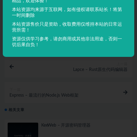
精品，欢迎体验！
站内容侵犯了原著者的合法权益，可联系我们进行处理。
本站资源均来源于互联网，如有侵权请联系站长！将第
一时间删除
任务管理
开源
时间追踪
本站资源售价只是资助，收取费用仅维持本站的日常运
营所需！
收藏
链接
资源仅供学习参考，请勿商用或其他非法用途，否则一
切后果自负！
上一篇
Lapce – Rust原生代码编辑器
下一篇
Express – 最流行的Node.js Web框架
相关文章
KeeWeb – 开源密码管理器