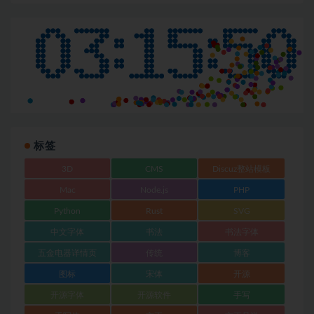
标签
3D
CMS
Discuz整站模板
Mac
Node.js
PHP
Python
Rust
SVG
中文字体
书法
书法字体
五金电器详情页
传统
博客
图标
宋体
开源
开源字体
开源软件
手写