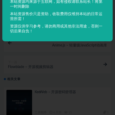
本站资源均来源于互联网，如有侵权请联系站长！将第
React
Recharts
图表
开源
一时间删除
本站资源售价只是资助，收取费用仅维持本站的日常运
收藏
链接
营所需！
资源仅供学习参考，请勿商用或其他非法用途，否则一
切后果自负！
上一篇
Anime.js – 轻量级JavaScript动画库
下一篇
Flowblade – 开源视频剪辑器
相关文章
KeeWeb – 开源密码管理器
工具软件
4 月前
15
5