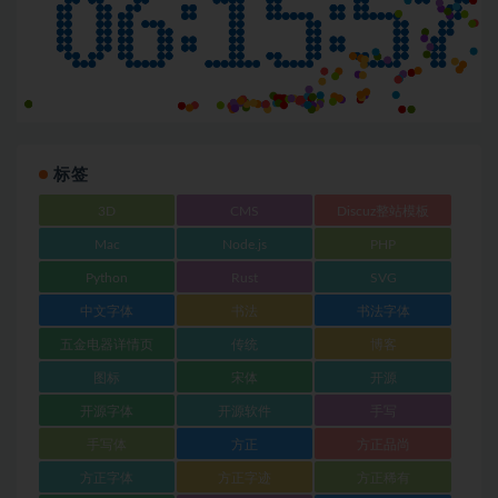
标签
3D
CMS
Discuz整站模板
Mac
Node.js
PHP
Python
Rust
SVG
中文字体
书法
书法字体
五金电器详情页
传统
博客
图标
宋体
开源
开源字体
开源软件
手写
手写体
方正
方正品尚
方正字体
方正字迹
方正稀有