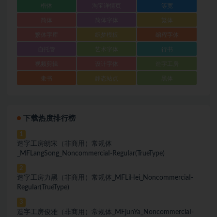
楷体
淘宝详情页
等宽
简体
简体字体
繁体
繁体字库
织梦模板
编程字体
自托管
艺术字体
行书
视频剪辑
设计字体
造字工房
隶书
静态站点
黑体
下载热度排行榜
1
造字工房朗宋（非商用）常规体
_MFLangSong_NoncommerciaI-ReguIar(TrueType)
2
造字工房力黑（非商用）常规体_MFLiHei_NoncommerciaI-
ReguIar(TrueType)
3
造字工房俊雅（非商用）常规体_MFjunYa_NoncommerciaI-