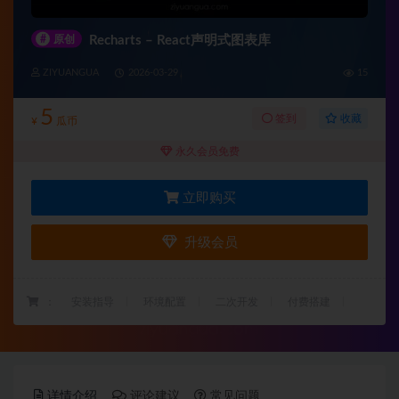
#
原创
Recharts – React声明式图表库
ZIYUANGUA
2026-03-29
15
5
收藏
签到
¥
瓜币
永久会员免费
立即购买
升级会员
：
安装指导
环境配置
二次开发
付费搭建
详情介绍
评论建议
常见问题