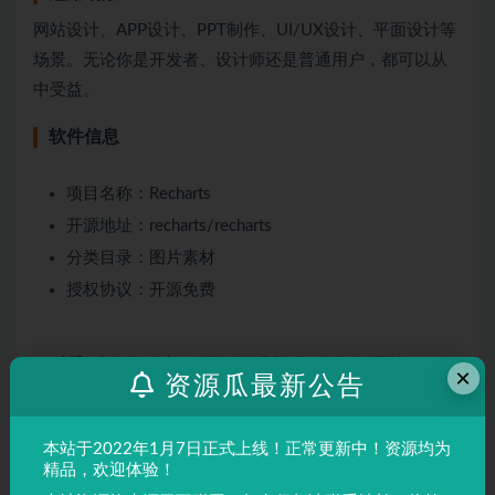
网站设计、APP设计、PPT制作、UI/UX设计、平面设计等
场景。无论你是开发者、设计师还是普通用户，都可以从
中受益。
软件信息
项目名称：Recharts
开源地址：recharts/recharts
分类目录：图片素材
授权协议：开源免费
声明：
本站所有文章，如无特殊说明或标注，均为本站原创发
×
资源瓜最新公告
布。任何个人或组织，在未征得本站同意时，禁止复制、盗用、
采集、发布本站内容到任何网站、书籍等各类媒体平台。如若本
站内容侵犯了原著者的合法权益，可联系我们进行处理。
本站于2022年1月7日正式上线！正常更新中！资源均为
精品，欢迎体验！