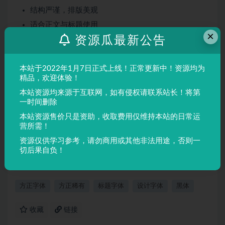
结构严谨，排版美观
适合正文与标题使用
×
资源瓜最新公告
方正稀有字体，收藏价值高
适用场景
本站于2022年1月7日正式上线！正常更新中！资源均为
适用于海报设计、包装印刷、品牌标识、广告宣传、书籍
精品，欢迎体验！
排版、UI界面等需要简洁大方风格的设计场景。
本站资源均来源于互联网，如有侵权请联系站长！将第
一时间删除
本站资源售价只是资助，收取费用仅维持本站的日常运
声明：
本站所有文章，如无特殊说明或标注，均为本站原创发
营所需！
布。任何个人或组织，在未征得本站同意时，禁止复制、盗用、
资源仅供学习参考，请勿商用或其他非法用途，否则一
采集、发布本站内容到任何网站、书籍等各类媒体平台。如若本
切后果自负！
站内容侵犯了原著者的合法权益，可联系我们进行处理。
方正字体
方正稀有
标题字体
设计字体
黑体
收藏
链接