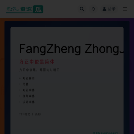
登录
全部