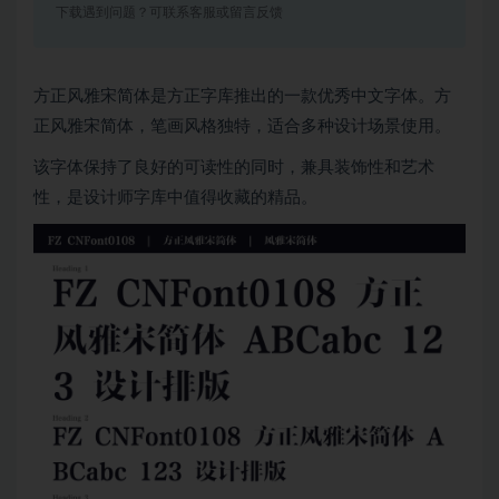
下载遇到问题？可联系客服或留言反馈
方正风雅宋简体是方正字库推出的一款优秀中文字体。方
正风雅宋简体，笔画风格独特，适合多种设计场景使用。
该字体保持了良好的可读性的同时，兼具装饰性和艺术
性，是设计师字库中值得收藏的精品。