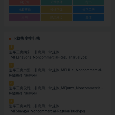
自托管
艺术字体
行书
视频剪辑
设计字体
造字工房
隶书
静态站点
黑体
下载热度排行榜
1
造字工房朗宋（非商用）常规体
_MFLangSong_NoncommerciaI-ReguIar(TrueType)
2
造字工房力黑（非商用）常规体_MFLiHei_NoncommerciaI-
ReguIar(TrueType)
3
造字工房俊雅（非商用）常规体_MFjunYa_NoncommerciaI-
ReguIar(TrueType)
4
造字工房尚雅（非商用）常规体
_MFShangYa_NoncommerciaI-ReguIar(TrueType)