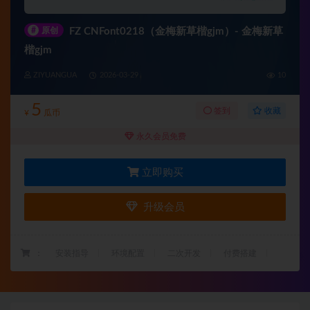
#
原创
FZ CNFont0218（金梅新草楷gjm）- 金梅新草
楷gjm
ZIYUANGUA
2026-03-29
10
5
收藏
签到
¥
瓜币
永久会员免费
立即购买
升级会员
：
安装指导
环境配置
二次开发
付费搭建