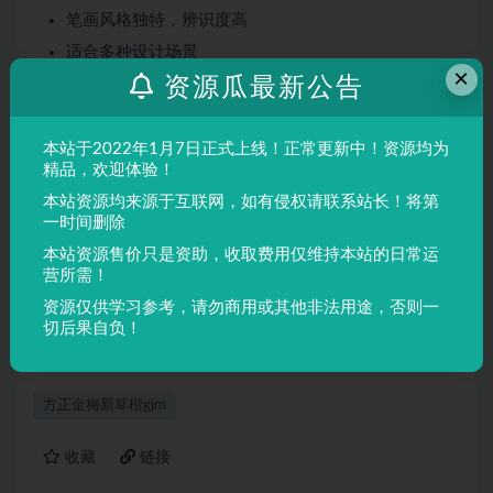
笔画风格独特，辨识度高
适合多种设计场景
×
资源瓜最新公告
屏幕显示与印刷均表现良好
适用场景
本站于2022年1月7日正式上线！正常更新中！资源均为
品牌设计、海报制作、广告排版、文创产品、包装设计等
精品，欢迎体验！
需要独特视觉效果的场景。
本站资源均来源于互联网，如有侵权请联系站长！将第
一时间删除
本站资源售价只是资助，收取费用仅维持本站的日常运
声明：
本站所有文章，如无特殊说明或标注，均为本站原创发
营所需！
布。任何个人或组织，在未征得本站同意时，禁止复制、盗用、
资源仅供学习参考，请勿商用或其他非法用途，否则一
采集、发布本站内容到任何网站、书籍等各类媒体平台。如若本
切后果自负！
站内容侵犯了原著者的合法权益，可联系我们进行处理。
方正金梅新草楷gjm
收藏
链接