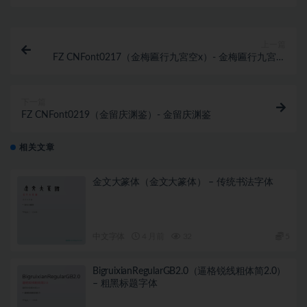
上一篇
FZ CNFont0217（金梅匾行九宮空x）- 金梅匾行九宮空
x
下一篇
FZ CNFont0219（金留庆渊鉴）- 金留庆渊鉴
相关文章
金文大篆体（金文大篆体） – 传统书法字体
中文字体
4 月前
32
5
BigruixianRegularGB2.0（逼格锐线粗体简2.0）
– 粗黑标题字体