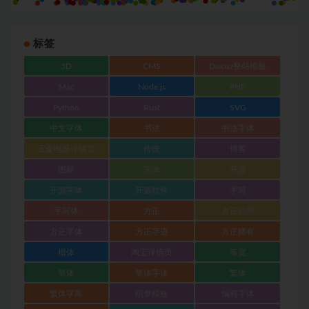
标签
3D
CMS
Discuz整站模板
Mac
Node.js
PHP
Python
Rust
SVG
中文字体
书法
书法字体
五金电器详情页
传统
博客
图标
宋体
开源
开源字体
开源软件
手写
手写体
方正
方正品尚
方正字体
方正字迹
方正稀有
楷体
淘宝详情页
等宽
简体
简体字体
繁体
繁体字库
织梦模板
编程字体