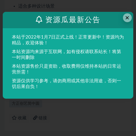
适合多种设计场景
屏幕显示与印刷均表现良好
×
资源瓜最新公告
适用场景
本站于2022年1月7日正式上线！正常更新中！资源均为
品牌设计、海报制作、广告排版、文创产品、包装设计等
精品，欢迎体验！
需要独特视觉效果的场景。
本站资源均来源于互联网，如有侵权请联系站长！将第
一时间删除
声明：
本站所有文章，如无特殊说明或标注，均为本站原创发
本站资源售价只是资助，收取费用仅维持本站的日常运
布。任何个人或组织，在未征得本站同意时，禁止复制、盗用、
营所需！
采集、发布本站内容到任何网站、书籍等各类媒体平台。如若本
资源仅供学习参考，请勿商用或其他非法用途，否则一
站内容侵犯了原著者的合法权益，可联系我们进行处理。
切后果自负！
方正创艺简中圆
收藏
链接