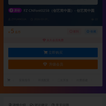
#
原创
FZ CNFont0258（创艺简中圆）- 创艺简中圆
ZIYUANGUA
2026-03-29
22
5
收藏
签到
¥
瓜币
永久会员免费
立即购买
升级会员
：
安装指导
环境配置
二次开发
付费搭建
详情介绍
评论建议
常见问题