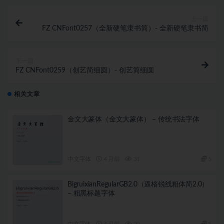
上一篇
FZ CNFont0257（全新硬笔隶书简）- 全新硬笔隶书简
下一篇
FZ CNFont0259（创艺简细圆）- 创艺简细圆
相关文章
金文大篆体（金文大篆体） – 传统书法字体
中文字体
4 月前
31
5
BigruixianRegularGB2.0（逼格锐线粗体简2.0）
– 粗黑标题字体
中文字体
4 月前
20
5