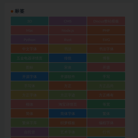
标签
3D
CMS
Discuz整站模板
Mac
Node.js
PHP
Python
Rust
SVG
中文字体
书法
书法字体
五金电器详情页
传统
博客
图标
宋体
开源
开源字体
开源软件
手写
手写体
方正
方正品尚
方正字体
方正字迹
方正稀有
楷体
淘宝详情页
等宽
简体
简体字体
繁体
繁体字库
织梦模板
编程字体
自托管
艺术字体
行书