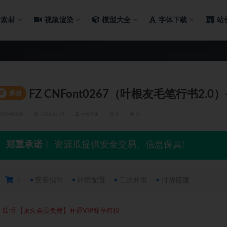
片素材
视频渲染
模型大全
字体下载
站
FZ CNFont0267（叶根友毛笔行书2.0
#
原创
ZIYUANGUA
2026-03-29
中文字体
0
11
郑重承诺
丨 资源瓜提供安全交易、信息保真!
：
安装指导
环境配置
二次开发
付费搭建
5
瓜币
【永久会员免费】开通VIP尊享特权