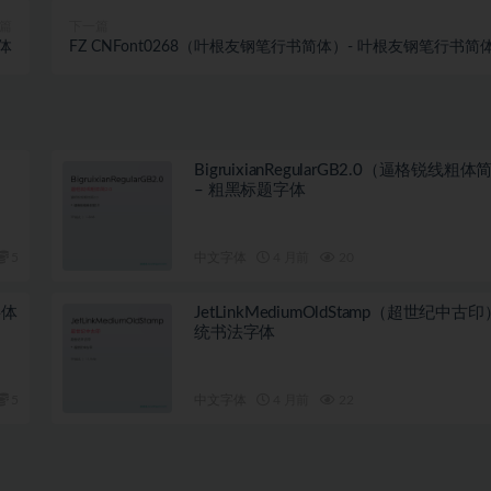
篇
下一篇
字体
FZ CNFont0268（叶根友钢笔行书简体）- 叶根友钢笔行书简
BigruixianRegularGB2.0（逼格锐线粗体
– 粗黑标题字体
5
中文字体
4 月前
20
字体
JetLinkMediumOldStamp（超世纪中古印
统书法字体
5
中文字体
4 月前
22