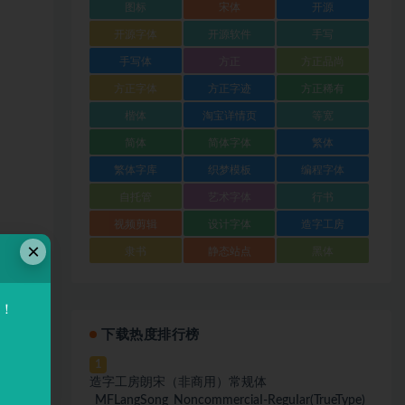
图标
宋体
开源
开源字体
开源软件
手写
手写体
方正
方正品尚
方正字体
方正字迹
方正稀有
楷体
淘宝详情页
等宽
简体
简体字体
繁体
繁体字库
织梦模板
编程字体
自托管
艺术字体
行书
视频剪辑
设计字体
造字工房
×
隶书
静态站点
黑体
验！
下载热度排行榜
1
造字工房朗宋（非商用）常规体
_MFLangSong_NoncommerciaI-ReguIar(TrueType)