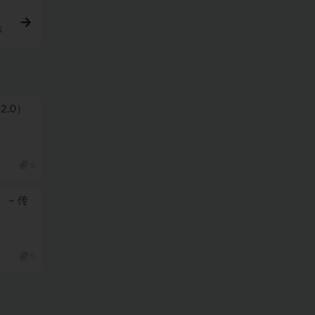
体
简2.0）
5
） – 传
5