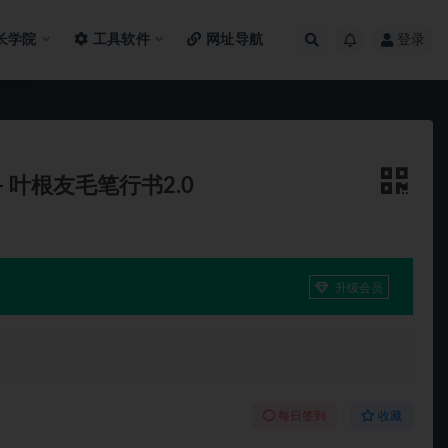
长学院
工具软件
网址导航
登录
）- 叶根友毛笔行书2.0
升级会员
每日签到
收藏