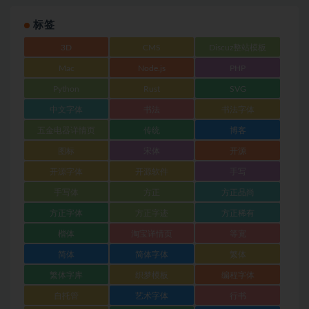
标签
3D
CMS
Discuz整站模板
Mac
Node.js
PHP
Python
Rust
SVG
中文字体
书法
书法字体
五金电器详情页
传统
博客
图标
宋体
开源
开源字体
开源软件
手写
手写体
方正
方正品尚
方正字体
方正字迹
方正稀有
楷体
淘宝详情页
等宽
简体
简体字体
繁体
繁体字库
织梦模板
编程字体
自托管
艺术字体
行书