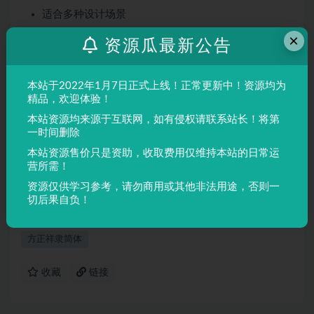
适合多种设计场景
屏幕显示与印刷均表现良好
×
资源瓜最新公告
适用场景
本站于2022年1月7日正式上线！正常更新中！资源均为
品牌设计、海报制作、广告排版、文创产品、包装设计等
精品，欢迎体验！
需要独特视觉效果的场景。
本站资源均来源于互联网，如有侵权请联系站长！将第
一时间删除
声明：
本站所有文章，如无特殊说明或标注，均为本站原创发
本站资源售价只是资助，收取费用仅维持本站的日常运
布。任何个人或组织，在未征得本站同意时，禁止复制、盗用、
营所需！
采集、发布本站内容到任何网站、书籍等各类媒体平台。如若本
资源仅供学习参考，请勿商用或其他非法用途，否则一
站内容侵犯了原著者的合法权益，可联系我们进行处理。
切后果自负！
方正祥隶简体
收藏
链接