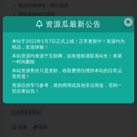
笔画风格独特，辨识度高
适合多种设计场景
×
资源瓜最新公告
屏幕显示与印刷均表现良好
适用场景
本站于2022年1月7日正式上线！正常更新中！资源均为
品牌设计、海报制作、广告排版、文创产品、包装设计等
精品，欢迎体验！
需要独特视觉效果的场景。
本站资源均来源于互联网，如有侵权请联系站长！将第
一时间删除
本站资源售价只是资助，收取费用仅维持本站的日常运
声明：
本站所有文章，如无特殊说明或标注，均为本站原创发
营所需！
布。任何个人或组织，在未征得本站同意时，禁止复制、盗用、
资源仅供学习参考，请勿商用或其他非法用途，否则一
采集、发布本站内容到任何网站、书籍等各类媒体平台。如若本
切后果自负！
站内容侵犯了原著者的合法权益，可联系我们进行处理。
方正胖头鱼简体
收藏
链接