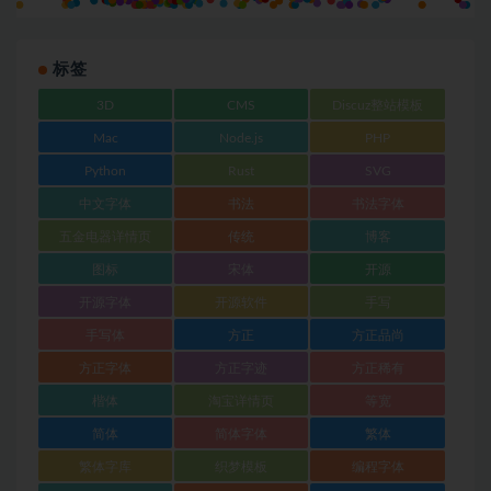
标签
3D
CMS
Discuz整站模板
Mac
Node.js
PHP
Python
Rust
SVG
中文字体
书法
书法字体
五金电器详情页
传统
博客
图标
宋体
开源
开源字体
开源软件
手写
手写体
方正
方正品尚
方正字体
方正字迹
方正稀有
楷体
淘宝详情页
等宽
简体
简体字体
繁体
繁体字库
织梦模板
编程字体