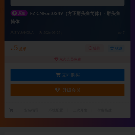
#
原创
FZ CNFont0349（方正胖头鱼简体）- 胖头鱼
简体
ZIYUANGUA
2026-03-29
7
5
收藏
签到
¥
瓜币
永久会员免费
立即购买
升级会员
：
安装指导
环境配置
二次开发
付费搭建