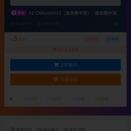
#
原创
FZ CNFont0013（迷你简中宋）- 迷你简中宋
ZIYUANGUA
2026-03-30
6
5
收藏
签到
¥
瓜币
永久会员免费
立即购买
升级会员
：
安装指导
环境配置
二次开发
付费搭建
详情介绍
评论建议
常见问题