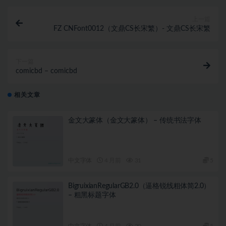
上一篇
FZ CNFont0012（文鼎CS长宋繁）- 文鼎CS长宋繁
下一篇
comicbd – comicbd
相关文章
金文大篆体（金文大篆体） – 传统书法字体
中文字体
4 月前
31
5
BigruixianRegularGB2.0（逼格锐线粗体简2.0）
– 粗黑标题字体
中文字体
4 月前
20
5