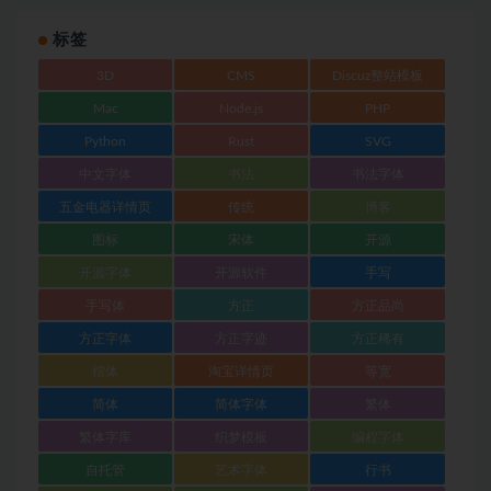
标签
3D
CMS
Discuz整站模板
Mac
Node.js
PHP
Python
Rust
SVG
中文字体
书法
书法字体
五金电器详情页
传统
博客
图标
宋体
开源
开源字体
开源软件
手写
手写体
方正
方正品尚
方正字体
方正字迹
方正稀有
楷体
淘宝详情页
等宽
简体
简体字体
繁体
繁体字库
织梦模板
编程字体
自托管
艺术字体
行书