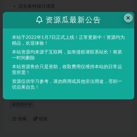
适合多种设计场景
屏幕显示与印刷均表现良好
×
资源瓜最新公告
适用场景
本站于2022年1月7日正式上线！正常更新中！资源均为
品牌设计、海报制作、广告排版、文创产品、包装设计等
精品，欢迎体验！
需要独特视觉效果的场景。
本站资源均来源于互联网，如有侵权请联系站长！将第
一时间删除
声明：
本站所有文章，如无特殊说明或标注，均为本站原创发
本站资源售价只是资助，收取费用仅维持本站的日常运
布。任何个人或组织，在未征得本站同意时，禁止复制、盗用、
营所需！
采集、发布本站内容到任何网站、书籍等各类媒体平台。如若本
资源仅供学习参考，请勿商用或其他非法用途，否则一
站内容侵犯了原著者的合法权益，可联系我们进行处理。
切后果自负！
迷你简中宋
收藏
链接