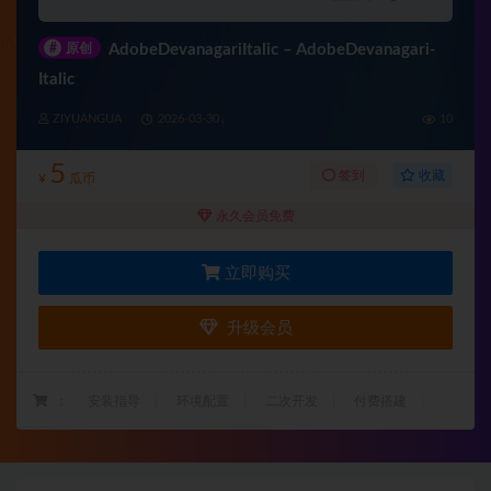
#
原创
AdobeDevanagariItalic – AdobeDevanagari-
Italic
ZIYUANGUA
2026-03-30
10
5
收藏
签到
¥
瓜币
永久会员免费
立即购买
升级会员
：
安装指导
环境配置
二次开发
付费搭建