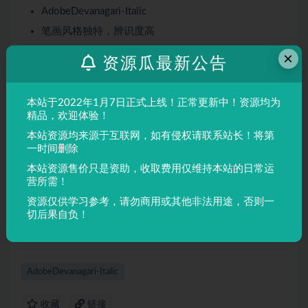
AdobeDevanagari-Italic
笔画风格独特，辨识度高
适合多种设计场景
×
资源瓜最新公告
屏幕显示与印刷均表现良好
适用场景
本站于2022年1月7日正式上线！正常更新中！资源均为
精品，欢迎体验！
品牌设计、海报制作、广告排版、文创产品、包装设计等
本站资源均来源于互联网，如有侵权请联系站长！将第
需要独特视觉效果的场景。
一时间删除
本站资源售价只是资助，收取费用仅维持本站的日常运
声明：
本站所有文章，如无特殊说明或标注，均为本站原创发
营所需！
布。任何个人或组织，在未征得本站同意时，禁止复制、盗用、
资源仅供学习参考，请勿商用或其他非法用途，否则一
采集、发布本站内容到任何网站、书籍等各类媒体平台。如若本
切后果自负！
站内容侵犯了原著者的合法权益，可联系我们进行处理。
AdobeDevanagari-Italic
收藏
链接