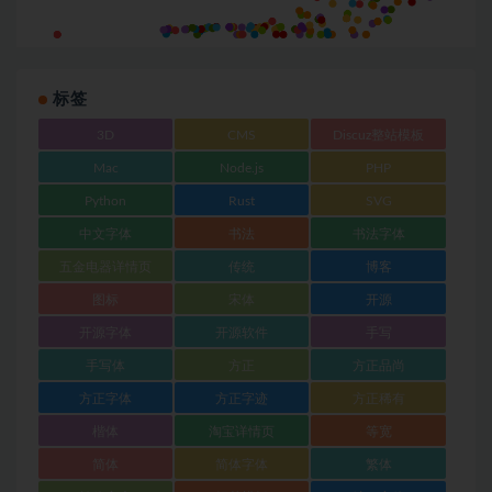
标签
3D
CMS
Discuz整站模板
Mac
Node.js
PHP
Python
Rust
SVG
中文字体
书法
书法字体
五金电器详情页
传统
博客
图标
宋体
开源
开源字体
开源软件
手写
手写体
方正
方正品尚
方正字体
方正字迹
方正稀有
楷体
淘宝详情页
等宽
简体
简体字体
繁体