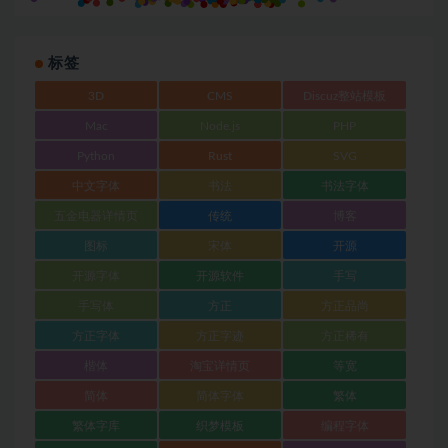
标签
3D
CMS
Discuz整站模板
Mac
Node.js
PHP
Python
Rust
SVG
中文字体
书法
书法字体
五金电器详情页
传统
博客
图标
宋体
开源
开源字体
开源软件
手写
手写体
方正
方正品尚
方正字体
方正字迹
方正稀有
楷体
淘宝详情页
等宽
简体
简体字体
繁体
繁体字库
织梦模板
编程字体