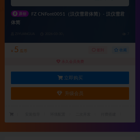
#
原创
FZ CNFont0051（汉仪雪君体简）- 汉仪雪君
体简
ZIYUANGUA
2026-03-30
7
5
收藏
签到
¥
瓜币
永久会员免费
立即购买
升级会员
：
安装指导
环境配置
二次开发
付费搭建