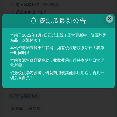
笔画风格独特，辨识度高
适合多种设计场景
×
资源瓜最新公告
屏幕显示与印刷均表现良好
适用场景
本站于2022年1月7日正式上线！正常更新中！资源均为
品牌设计、海报制作、广告排版、文创产品、包装设计等
精品，欢迎体验！
需要独特视觉效果的场景。
本站资源均来源于互联网，如有侵权请联系站长！将第
一时间删除
本站资源售价只是资助，收取费用仅维持本站的日常运
声明：
本站所有文章，如无特殊说明或标注，均为本站原创发
营所需！
布。任何个人或组织，在未征得本站同意时，禁止复制、盗用、
资源仅供学习参考，请勿商用或其他非法用途，否则一
采集、发布本站内容到任何网站、书籍等各类媒体平台。如若本
切后果自负！
站内容侵犯了原著者的合法权益，可联系我们进行处理。
汉仪汉仪雪君体简
收藏
链接