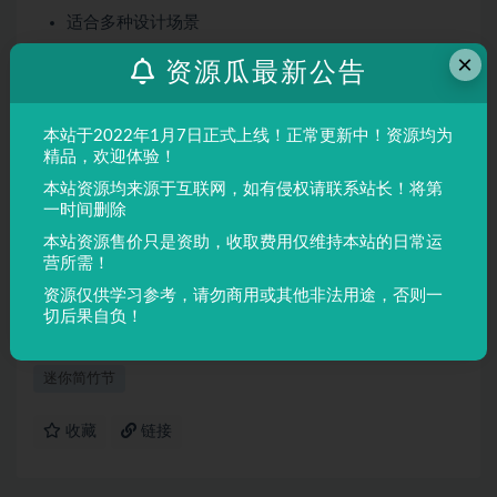
适合多种设计场景
屏幕显示与印刷均表现良好
×
资源瓜最新公告
适用场景
本站于2022年1月7日正式上线！正常更新中！资源均为
品牌设计、海报制作、广告排版、文创产品、包装设计等
精品，欢迎体验！
需要独特视觉效果的场景。
本站资源均来源于互联网，如有侵权请联系站长！将第
一时间删除
声明：
本站所有文章，如无特殊说明或标注，均为本站原创发
本站资源售价只是资助，收取费用仅维持本站的日常运
布。任何个人或组织，在未征得本站同意时，禁止复制、盗用、
营所需！
采集、发布本站内容到任何网站、书籍等各类媒体平台。如若本
资源仅供学习参考，请勿商用或其他非法用途，否则一
站内容侵犯了原著者的合法权益，可联系我们进行处理。
切后果自负！
迷你简竹节
收藏
链接