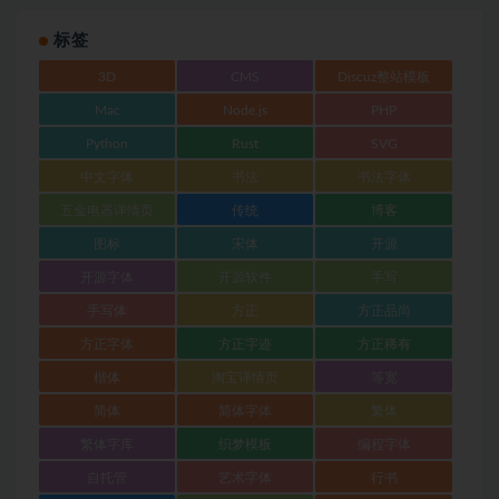
标签
3D
CMS
Discuz整站模板
Mac
Node.js
PHP
Python
Rust
SVG
中文字体
书法
书法字体
五金电器详情页
传统
博客
图标
宋体
开源
开源字体
开源软件
手写
手写体
方正
方正品尚
方正字体
方正字迹
方正稀有
楷体
淘宝详情页
等宽
简体
简体字体
繁体
繁体字库
织梦模板
编程字体
自托管
艺术字体
行书