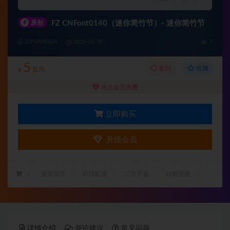
#
原创
FZ CNFont0140（迷你简竹节）- 迷你简竹节
ZIYUANGUA
2026-03-30
7
5
收藏
签到
¥
瓜币
永久会员免费
立即购买
升级会员
：
安装指导
环境配置
二次开发
付费搭建
详情介绍
评论建议
常见问题