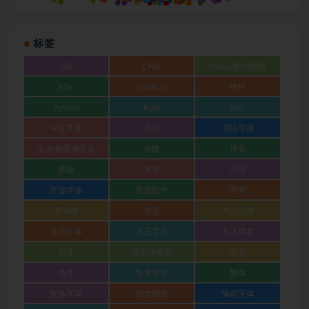
标签
3D
CMS
Discuz整站模板
Mac
Node.js
PHP
Python
Rust
SVG
中文字体
书法
书法字体
五金电器详情页
传统
博客
图标
宋体
开源
开源字体
开源软件
手写
手写体
方正
方正品尚
方正字体
方正字迹
方正稀有
楷体
淘宝详情页
等宽
简体
简体字体
繁体
繁体字库
织梦模板
编程字体