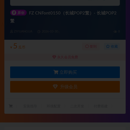
#
原创
FZ CNFont0150（长城POP2繁）- 长城POP2
繁
ZIYUANGUA
2026-03-30
8
5
收藏
签到
¥
瓜币
永久会员免费
立即购买
升级会员
：
安装指导
环境配置
二次开发
付费搭建