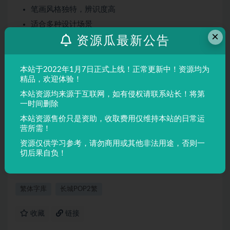
笔画风格独特，辨识度高
适合多种设计场景
×
资源瓜最新公告
屏幕显示与印刷均表现良好
适用场景
本站于2022年1月7日正式上线！正常更新中！资源均为
品牌设计、海报制作、广告排版、文创产品、包装设计等
精品，欢迎体验！
需要独特视觉效果的场景。
本站资源均来源于互联网，如有侵权请联系站长！将第
一时间删除
本站资源售价只是资助，收取费用仅维持本站的日常运
声明：
本站所有文章，如无特殊说明或标注，均为本站原创发
营所需！
布。任何个人或组织，在未征得本站同意时，禁止复制、盗用、
资源仅供学习参考，请勿商用或其他非法用途，否则一
采集、发布本站内容到任何网站、书籍等各类媒体平台。如若本
切后果自负！
站内容侵犯了原著者的合法权益，可联系我们进行处理。
繁体字库
长城POP2繁
收藏
链接