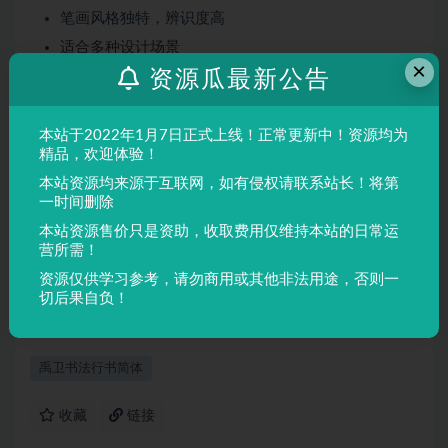
笔画风格独特，辨识度高
适合多种设计场景
×
资源瓜最新公告
屏幕显示与印刷均表现良好
适用场景
本站于2022年1月7日正式上线！正常更新中！资源均为
品牌设计、海报制作、广告排版、文创产品、包装设计等
精品，欢迎体验！
需要独特视觉效果的场景。
本站资源均来源于互联网，如有侵权请联系站长！将第
一时间删除
本站资源售价只是资助，收取费用仅维持本站的日常运
声明：
本站所有文章，如无特殊说明或标注，均为本站原创发
营所需！
布。任何个人或组织，在未征得本站同意时，禁止复制、盗用、
资源仅供学习参考，请勿商用或其他非法用途，否则一
采集、发布本站内容到任何网站、书籍等各类媒体平台。如若本
切后果自负！
站内容侵犯了原著者的合法权益，可联系我们进行处理。
禹卫书法行书简体
收藏
链接