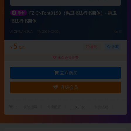
#
原创
FZ CNFont0158（禹卫书法行书简体）- 禹卫
书法行书简体
ZIYUANGUA
2026-03-30
5
5
收藏
签到
¥
瓜币
永久会员免费
立即购买
升级会员
：
安装指导
环境配置
二次开发
付费搭建