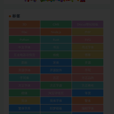
标签
3D
CMS
Discuz整站模板
Mac
Node.js
PHP
Python
Rust
SVG
中文字体
书法
书法字体
五金电器详情页
传统
博客
图标
宋体
开源
开源字体
开源软件
手写
手写体
方正
方正品尚
方正字体
方正字迹
方正稀有
楷体
淘宝详情页
等宽
简体
简体字体
繁体
繁体字库
织梦模板
编程字体