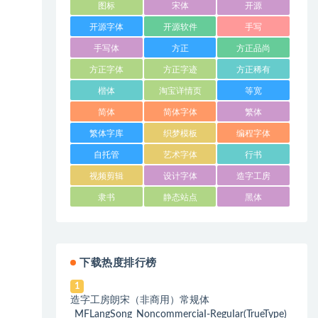
图标
宋体
开源
开源字体
开源软件
手写
手写体
方正
方正品尚
方正字体
方正字迹
方正稀有
楷体
淘宝详情页
等宽
简体
简体字体
繁体
繁体字库
织梦模板
编程字体
自托管
艺术字体
行书
视频剪辑
设计字体
造字工房
隶书
静态站点
黑体
下载热度排行榜
1
造字工房朗宋（非商用）常规体
_MFLangSong_NoncommerciaI-ReguIar(TrueType)