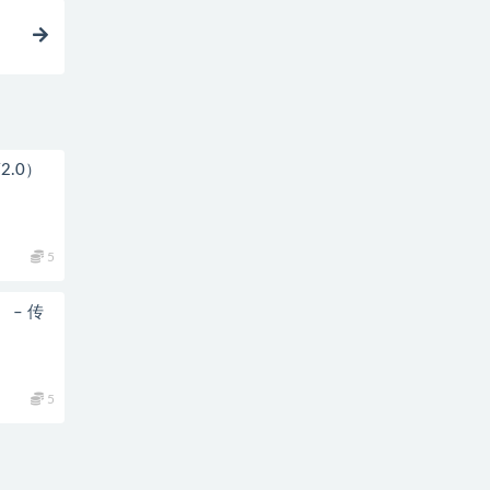
简2.0）
5
） – 传
5