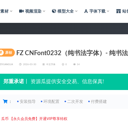
片素材
视频渲染
模型大全
字体下载
站
FZ CNFont0232（纯书法字体）- 纯书
#
原创
ZIYUANGUA
2026-03-30
中文字体
0
14
郑重承诺
丨 资源瓜提供安全交易、信息保真!
：
安装指导
环境配置
二次开发
付费搭建
5
瓜币
【永久会员免费】开通VIP尊享特权