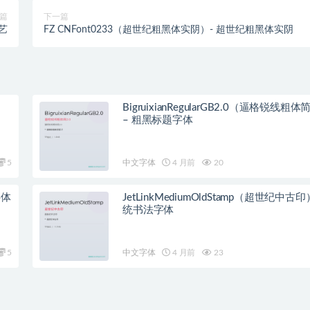
篇
下一篇
综艺
FZ CNFont0233（超世纪粗黑体实阴）- 超世纪粗黑体实阴
BigruixianRegularGB2.0（逼格锐线粗体
– 粗黑标题字体
5
中文字体
4 月前
20
字体
JetLinkMediumOldStamp（超世纪中古印
统书法字体
5
中文字体
4 月前
23