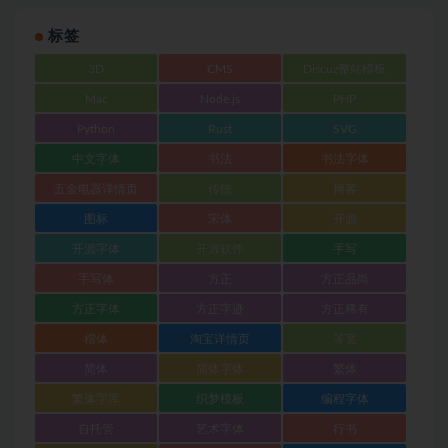
标签
3D
CMS
Discuz整站模板
Mac
Node.js
PHP
Python
Rust
SVG
中文字体
书法
书法字体
五金电器详情页
传统
博客
图标
宋体
开源
开源字体
开源软件
手写
手写体
方正
方正品尚
方正字体
方正字迹
方正稀有
楷体
淘宝详情页
等宽
简体
简体字体
繁体
繁体字库
织梦模板
编程字体
自托管
艺术字体
行书