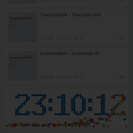
TimesSansSerif – Times Sans Serif
英文字体
4 月前
15
5
GruenewaldVA – Gruenewald VA
英文字体
4 月前
16
5