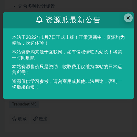
适合多种设计场景
屏幕显示与印刷均表现良好
×
资源瓜最新公告
适用场景
本站于2022年1月7日正式上线！正常更新中！资源均为
品牌设计、海报制作、广告排版、文创产品、包装设计等
精品，欢迎体验！
需要独特视觉效果的场景。
本站资源均来源于互联网，如有侵权请联系站长！将第
一时间删除
声明：
本站所有文章，如无特殊说明或标注，均为本站原创发
本站资源售价只是资助，收取费用仅维持本站的日常运
布。任何个人或组织，在未征得本站同意时，禁止复制、盗用、
营所需！
采集、发布本站内容到任何网站、书籍等各类媒体平台。如若本
资源仅供学习参考，请勿商用或其他非法用途，否则一
站内容侵犯了原著者的合法权益，可联系我们进行处理。
切后果自负！
Trebuchet MS
收藏
链接