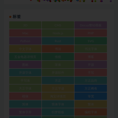
标签
3D
CMS
Discuz整站模板
Mac
Node.js
PHP
Python
Rust
SVG
中文字体
书法
书法字体
五金电器详情页
传统
博客
图标
宋体
开源
开源字体
开源软件
手写
手写体
方正
方正品尚
方正字体
方正字迹
方正稀有
楷体
淘宝详情页
等宽
简体
简体字体
繁体
繁体字库
织梦模板
编程字体