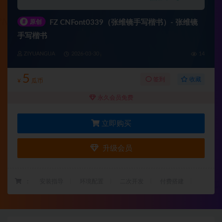
#
原创
FZ CNFont0339（张维镜手写楷书）- 张维镜
手写楷书
ZIYUANGUA
2026-03-30
14
5
收藏
签到
¥
瓜币
永久会员免费
立即购买
升级会员
：
安装指导
环境配置
二次开发
付费搭建