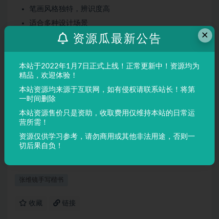
笔画风格独特，辨识度高
适合多种设计场景
×
资源瓜最新公告
屏幕显示与印刷均表现良好
适用场景
本站于2022年1月7日正式上线！正常更新中！资源均为
品牌设计、海报制作、广告排版、文创产品、包装设计等
精品，欢迎体验！
需要独特视觉效果的场景。
本站资源均来源于互联网，如有侵权请联系站长！将第
一时间删除
本站资源售价只是资助，收取费用仅维持本站的日常运
声明：
本站所有文章，如无特殊说明或标注，均为本站原创发
营所需！
布。任何个人或组织，在未征得本站同意时，禁止复制、盗用、
资源仅供学习参考，请勿商用或其他非法用途，否则一
采集、发布本站内容到任何网站、书籍等各类媒体平台。如若本
切后果自负！
站内容侵犯了原著者的合法权益，可联系我们进行处理。
张维镜手写楷书
收藏
链接