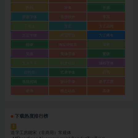
图标
宋体
开源
开源字体
开源软件
手写
手写体
方正
方正品尚
方正字体
方正字迹
方正稀有
楷体
淘宝详情页
等宽
简体
简体字体
繁体
繁体字库
织梦模板
编程字体
自托管
艺术字体
行书
视频剪辑
设计字体
造字工房
隶书
静态站点
黑体
下载热度排行榜
1
造字工房朗宋（非商用）常规体