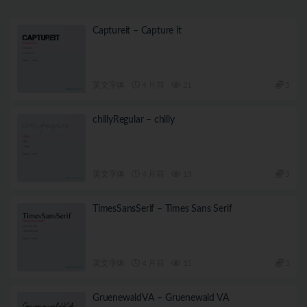
Captureit – Capture it
英文字体
4 月前
21
5
chillyRegular – chilly
英文字体
4 月前
13
5
TimesSansSerif – Times Sans Serif
英文字体
4 月前
15
5
GruenewaldVA – Gruenewald VA