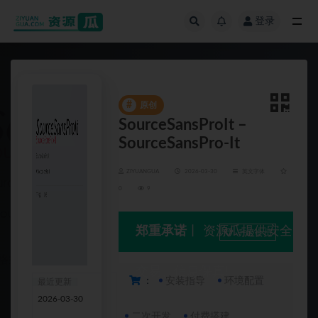
登录
全部
#
原创
SourceSansProIt –
SourceSansPro-It
ZIYUANGUA
2026-03-30
英文字体
0
9
郑重承诺
丨 资源瓜提供安全
升级会员
交易、信息保真!
：
安装指导
环境配置
最近更新
资源编
2026-03-30
号
3902
二次开发
付费搭建