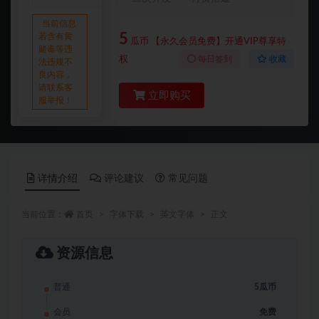
当前信息
5
若含有黄
瓜币
【永久会员免费】开通VIP尊享特
赌毒等违
权
每日签到
收藏
法违规不
良内容，
请联系客
立即购买
服举报！
详情介绍
评论建议
常见问题
当前位置：
首页
字体下载
英文字体
正文
资源信息
普通
5瓜币
会员
免费