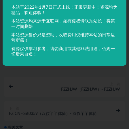
声明：
本站所有文章，如无特殊说明或标注，均为本站原创发
本站于2022年1月7日正式上线！正常更新中！资源均为
布。任何个人或组织，在未征得本站同意时，禁止复制、盗用、
精品，欢迎体验！
采集、发布本站内容到任何网站、书籍等各类媒体平台。如若本
本站资源均来源于互联网，如有侵权请联系站长！将第
站内容侵犯了原著者的合法权益，可联系我们进行处理。
一时间删除
本站资源售价只是资助，收取费用仅维持本站的日常运
营所需！
SourceSansPro-It
资源仅供学习参考，请勿商用或其他非法用途，否则一
切后果自负！
收藏
链接
上一篇
FZZHJW（FZZHJW）- FZZHJW
下一篇
FZ CNFont0359（汉仪丫丫体简）- 汉仪丫丫体简
相关文章