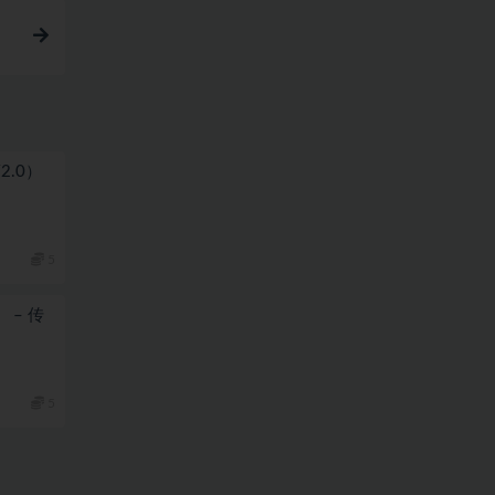
简2.0）
5
） – 传
5