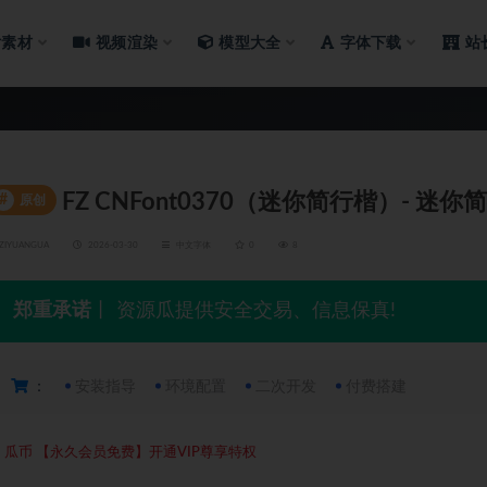
片素材
视频渲染
模型大全
字体下载
站
FZ CNFont0370（迷你简行楷）- 迷你
#
原创
ZIYUANGUA
2026-03-30
中文字体
0
8
郑重承诺
丨 资源瓜提供安全交易、信息保真!
：
安装指导
环境配置
二次开发
付费搭建
5
瓜币
【永久会员免费】开通VIP尊享特权