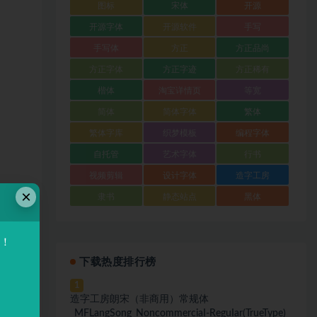
图标
宋体
开源
开源字体
开源软件
手写
手写体
方正
方正品尚
方正字体
方正字迹
方正稀有
楷体
淘宝详情页
等宽
简体
简体字体
繁体
繁体字库
织梦模板
编程字体
自托管
艺术字体
行书
视频剪辑
设计字体
造字工房
×
隶书
静态站点
黑体
验！
下载热度排行榜
1
造字工房朗宋（非商用）常规体
_MFLangSong_NoncommerciaI-ReguIar(TrueType)