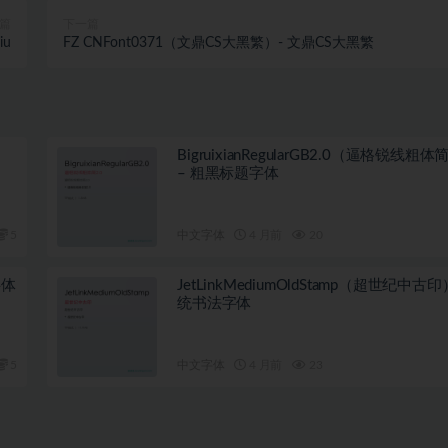
篇
下一篇
iu
FZ CNFont0371（文鼎CS大黑繁）- 文鼎CS大黑繁
BigruixianRegularGB2.0（逼格锐线粗体
– 粗黑标题字体
5
中文字体
4 月前
20
字体
JetLinkMediumOldStamp（超世纪中古印
统书法字体
5
中文字体
4 月前
23