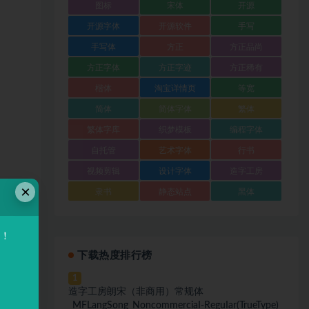
图标
宋体
开源
开源字体
开源软件
手写
手写体
方正
方正品尚
方正字体
方正字迹
方正稀有
楷体
淘宝详情页
等宽
简体
简体字体
繁体
繁体字库
织梦模板
编程字体
自托管
艺术字体
行书
视频剪辑
设计字体
造字工房
×
隶书
静态站点
黑体
验！
下载热度排行榜
1
造字工房朗宋（非商用）常规体
_MFLangSong_NoncommerciaI-ReguIar(TrueType)