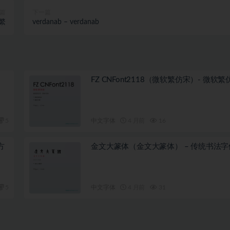
篇
下一篇
黑繁
verdanab – verdanab
FZ CNFont2118（微软繁仿宋）- 微软繁
5
中文字体
4 月前
16
方
金文大篆体（金文大篆体） – 传统书法字
5
中文字体
4 月前
31