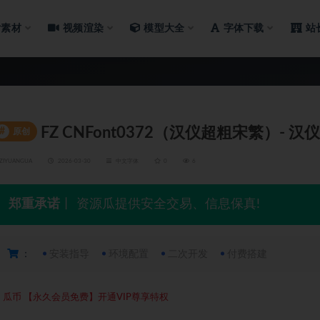
片素材
视频渲染
模型大全
字体下载
站
FZ CNFont0372（汉仪超粗宋繁）- 
#
原创
ZIYUANGUA
2026-03-30
中文字体
0
6
郑重承诺
丨 资源瓜提供安全交易、信息保真!
：
安装指导
环境配置
二次开发
付费搭建
5
瓜币
【永久会员免费】开通VIP尊享特权