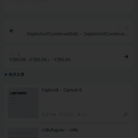
上一篇
DejaVuSerifCondensedItalic – DejaVuSerifCondensed-
Italic
下一篇
FZBSJW（FZBSJW）- FZBSJW
相关文章
Captureit – Capture it
英文字体
4 月前
21
5
chillyRegular – chilly