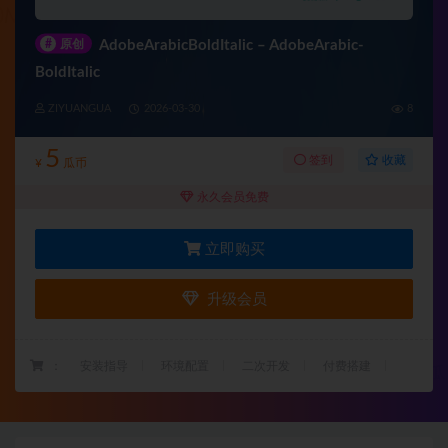
#
原创
AdobeArabicBoldItalic – AdobeArabic-
BoldItalic
ZIYUANGUA
2026-03-30
8
5
收藏
签到
¥
瓜币
永久会员免费
立即购买
升级会员
：
安装指导
环境配置
二次开发
付费搭建