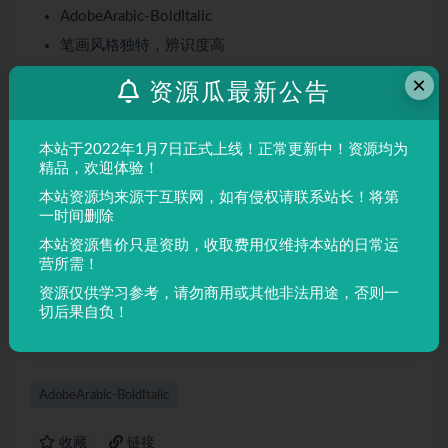
AdobeArabic-BoldItalic
笔画风格独特，辨识度高
适合多种设计场景
×
资源瓜最新公告
屏幕显示与印刷均表现良好
适用场景
本站于2022年1月7日正式上线！正常更新中！资源均为
精品，欢迎体验！
品牌设计、海报制作、广告排版、文创产品、包装设计等
本站资源均来源于互联网，如有侵权请联系站长！将第
需要独特视觉效果的场景。
一时间删除
本站资源售价只是资助，收取费用仅维持本站的日常运
声明：
本站所有文章，如无特殊说明或标注，均为本站原创发
营所需！
布。任何个人或组织，在未征得本站同意时，禁止复制、盗用、
资源仅供学习参考，请勿商用或其他非法用途，否则一
采集、发布本站内容到任何网站、书籍等各类媒体平台。如若本
切后果自负！
站内容侵犯了原著者的合法权益，可联系我们进行处理。
AdobeArabic-BoldItalic
收藏
链接