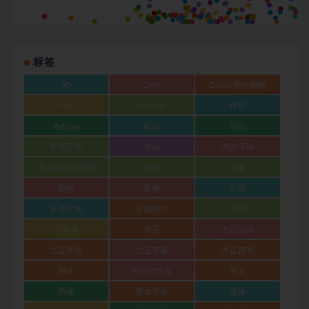
标签
3D
CMS
Discuz整站模板
Mac
Node.js
PHP
Python
Rust
SVG
中文字体
书法
书法字体
五金电器详情页
传统
博客
图标
宋体
开源
开源字体
开源软件
手写
手写体
方正
方正品尚
方正字体
方正字迹
方正稀有
楷体
淘宝详情页
等宽
简体
简体字体
繁体