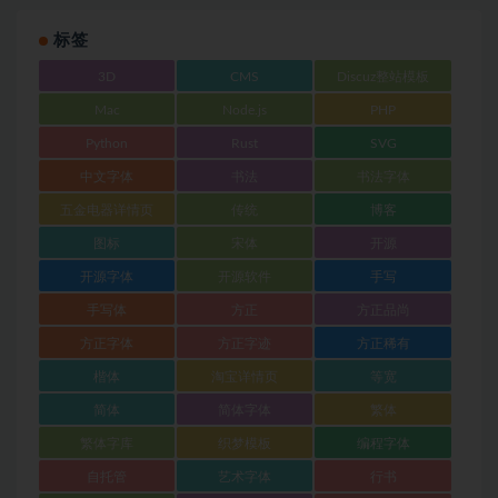
标签
3D
CMS
Discuz整站模板
Mac
Node.js
PHP
Python
Rust
SVG
中文字体
书法
书法字体
五金电器详情页
传统
博客
图标
宋体
开源
开源字体
开源软件
手写
手写体
方正
方正品尚
方正字体
方正字迹
方正稀有
楷体
淘宝详情页
等宽
简体
简体字体
繁体
繁体字库
织梦模板
编程字体
自托管
艺术字体
行书