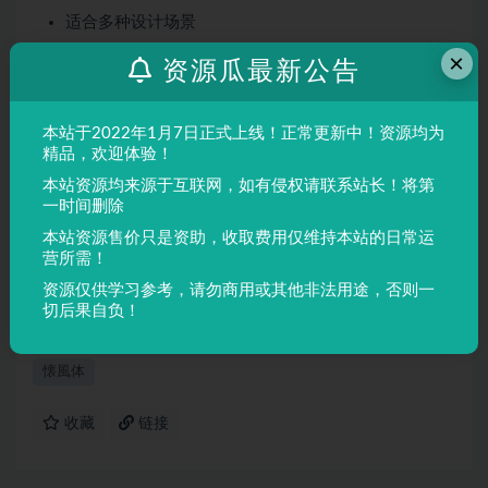
适合多种设计场景
屏幕显示与印刷均表现良好
×
资源瓜最新公告
适用场景
本站于2022年1月7日正式上线！正常更新中！资源均为
品牌设计、海报制作、广告排版、文创产品、包装设计等
精品，欢迎体验！
需要独特视觉效果的场景。
本站资源均来源于互联网，如有侵权请联系站长！将第
一时间删除
声明：
本站所有文章，如无特殊说明或标注，均为本站原创发
本站资源售价只是资助，收取费用仅维持本站的日常运
布。任何个人或组织，在未征得本站同意时，禁止复制、盗用、
营所需！
采集、发布本站内容到任何网站、书籍等各类媒体平台。如若本
资源仅供学习参考，请勿商用或其他非法用途，否则一
站内容侵犯了原著者的合法权益，可联系我们进行处理。
切后果自负！
懐風体
收藏
链接