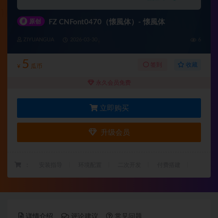
#
原创
FZ CNFont0470（懐風体）- 懐風体
ZIYUANGUA
2026-03-30
6
5
收藏
签到
¥
瓜币
永久会员免费
立即购买
升级会员
：
安装指导
环境配置
二次开发
付费搭建
详情介绍
评论建议
常见问题