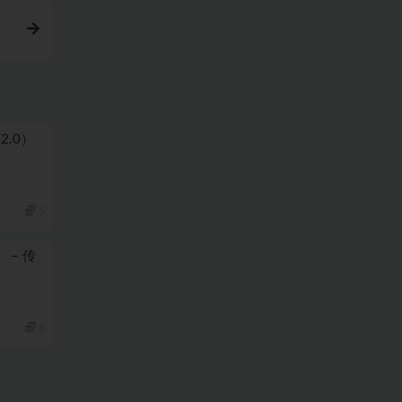
简2.0）
5
） – 传
5