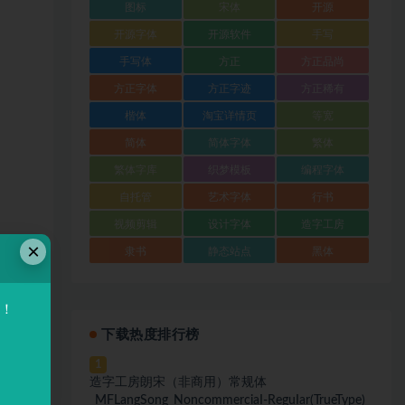
图标
宋体
开源
开源字体
开源软件
手写
手写体
方正
方正品尚
方正字体
方正字迹
方正稀有
楷体
淘宝详情页
等宽
简体
简体字体
繁体
繁体字库
织梦模板
编程字体
自托管
艺术字体
行书
视频剪辑
设计字体
造字工房
×
隶书
静态站点
黑体
验！
下载热度排行榜
1
造字工房朗宋（非商用）常规体
_MFLangSong_NoncommerciaI-ReguIar(TrueType)