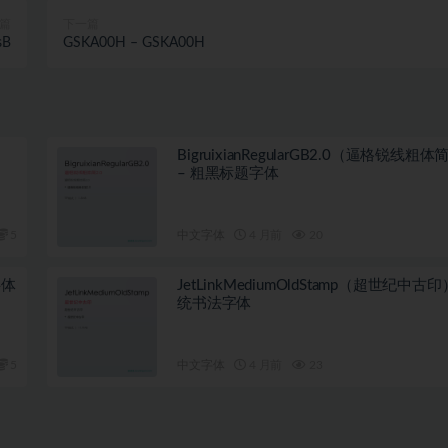
篇
下一篇
sB
GSKA00H – GSKA00H
BigruixianRegularGB2.0（逼格锐线粗体
– 粗黑标题字体
5
中文字体
4 月前
20
字体
JetLinkMediumOldStamp（超世纪中古印
统书法字体
5
中文字体
4 月前
23