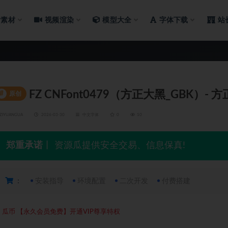
片素材
视频渲染
模型大全
字体下载
站
FZ CNFont0479（方正大黑_GBK）- 
#
原创
ZIYUANGUA
2026-03-30
中文字体
0
10
郑重承诺
丨 资源瓜提供安全交易、信息保真!
：
安装指导
环境配置
二次开发
付费搭建
5
瓜币
【永久会员免费】开通VIP尊享特权