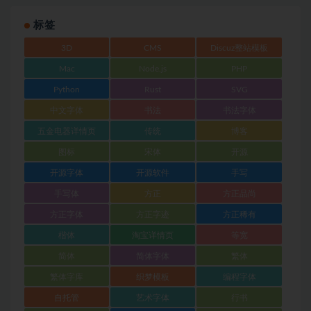
标签
3D
CMS
Discuz整站模板
Mac
Node.js
PHP
Python
Rust
SVG
中文字体
书法
书法字体
五金电器详情页
传统
博客
图标
宋体
开源
开源字体
开源软件
手写
手写体
方正
方正品尚
方正字体
方正字迹
方正稀有
楷体
淘宝详情页
等宽
简体
简体字体
繁体
繁体字库
织梦模板
编程字体
自托管
艺术字体
行书