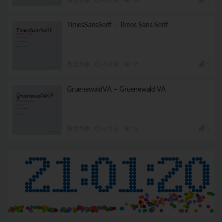
TimesSansSerif – Times Sans Serif
英文字体
4 月前
15
5
GruenewaldVA – Gruenewald VA
英文字体
4 月前
16
5