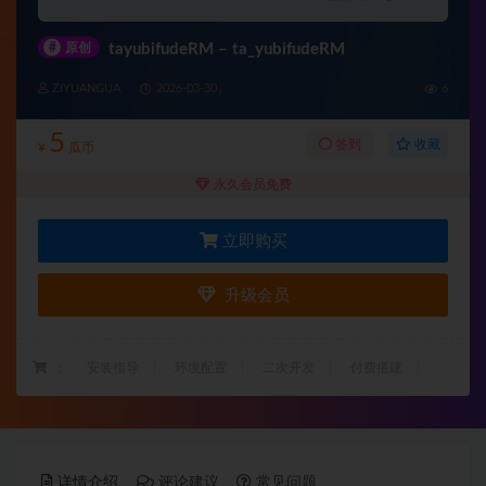
#
原创
tayubifudeRM – ta_yubifudeRM
ZIYUANGUA
2026-03-30
6
5
收藏
签到
¥
瓜币
永久会员免费
立即购买
升级会员
：
安装指导
环境配置
二次开发
付费搭建
详情介绍
评论建议
常见问题