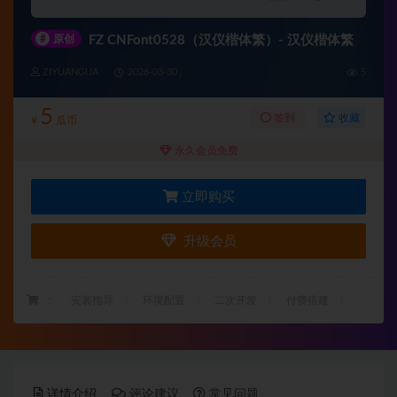
#
原创
FZ CNFont0528（汉仪楷体繁）- 汉仪楷体繁
ZIYUANGUA
2026-03-30
5
5
收藏
签到
¥
瓜币
永久会员免费
立即购买
升级会员
：
安装指导
环境配置
二次开发
付费搭建
详情介绍
评论建议
常见问题