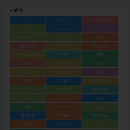
标签
3D
CMS
Discuz整站模板
Mac
Node.js
PHP
Python
Rust
SVG
中文字体
书法
书法字体
五金电器详情页
传统
博客
图标
宋体
开源
开源字体
开源软件
手写
手写体
方正
方正品尚
方正字体
方正字迹
方正稀有
楷体
淘宝详情页
等宽
简体
简体字体
繁体
繁体字库
织梦模板
编程字体
自托管
艺术字体
行书