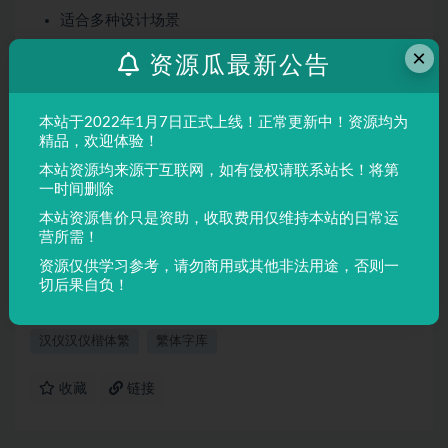
适合多种设计场景
屏幕显示与印刷均表现良好
×
资源瓜最新公告
适用场景
本站于2022年1月7日正式上线！正常更新中！资源均为
品牌设计、海报制作、广告排版、文创产品、包装设计等
精品，欢迎体验！
需要独特视觉效果的场景。
本站资源均来源于互联网，如有侵权请联系站长！将第
一时间删除
声明：
本站所有文章，如无特殊说明或标注，均为本站原创发
本站资源售价只是资助，收取费用仅维持本站的日常运
布。任何个人或组织，在未征得本站同意时，禁止复制、盗用、
营所需！
采集、发布本站内容到任何网站、书籍等各类媒体平台。如若本
资源仅供学习参考，请勿商用或其他非法用途，否则一
站内容侵犯了原著者的合法权益，可联系我们进行处理。
切后果自负！
汉仪汉仪楷体繁
繁体字库
收藏
链接