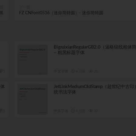
篇
下一篇
细黑
FZ CNFont0536（迷你简特圆）- 迷你简特圆
BigruixianRegularGB2.0（逼格锐线粗体
– 粗黑标题字体
5
中文字体
4 月前
20
字体
JetLinkMediumOldStamp（超世纪中古印
统书法字体
5
中文字体
4 月前
23