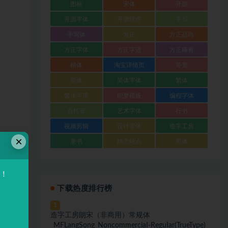
图标
宋体
开源
开源字体
开源软件
手写
手写体
方正
方正品尚
方正字体
方正字迹
方正稀有
楷体
淘宝详情页
等宽
简体
简体字体
繁体
繁体字库
织梦模板
编程字体
自托管
艺术字体
行书
视频剪辑
设计字体
造字工房
×
隶书
静态站点
黑体
验！
下载热度排行榜
1
造字工房朗宋（非商用）常规体
_MFLangSong_NoncommerciaI-ReguIar(TrueType)