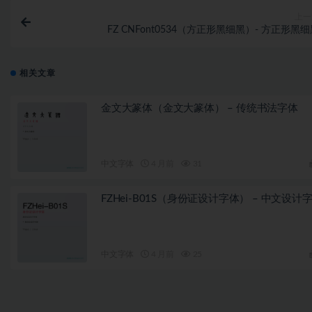
上一
FZ CNFont0534（方正形黑细黑）- 方正形黑
相关文章
金文大篆体（金文大篆体） – 传统书法字体
中文字体
4 月前
31
FZHei-B01S（身份证设计字体） – 中文设计
中文字体
4 月前
25