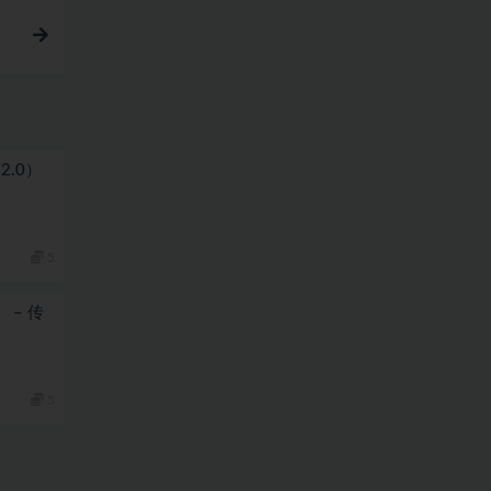
简2.0）
5
） – 传
5