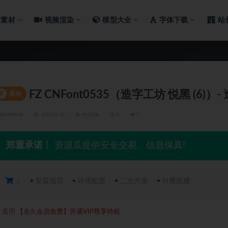
片素材
视频渲染
模型大全
字体下载
站
FZ CNFont0535（造字工坊 悦黑 (6)）-
#
原创
ZIYUANGUA
2026-03-30
中文字体
0
7
郑重承诺
丨 资源瓜提供安全交易、信息保真!
：
安装指导
环境配置
二次开发
付费搭建
5
瓜币
【永久会员免费】开通VIP尊享特权