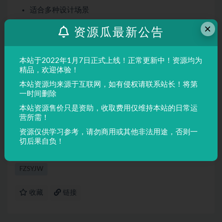
适合多种设计场景
屏幕显示与印刷均表现良好
×
资源瓜最新公告
适用场景
本站于2022年1月7日正式上线！正常更新中！资源均为
品牌设计、海报制作、广告排版、文创产品、包装设计等
精品，欢迎体验！
需要独特视觉效果的场景。
本站资源均来源于互联网，如有侵权请联系站长！将第
一时间删除
声明：
本站所有文章，如无特殊说明或标注，均为本站原创发
本站资源售价只是资助，收取费用仅维持本站的日常运
布。任何个人或组织，在未征得本站同意时，禁止复制、盗用、
营所需！
采集、发布本站内容到任何网站、书籍等各类媒体平台。如若本
资源仅供学习参考，请勿商用或其他非法用途，否则一
站内容侵犯了原著者的合法权益，可联系我们进行处理。
切后果自负！
FZSYJW
收藏
链接