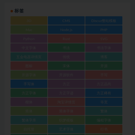
标签
3D
CMS
Discuz整站模板
Mac
Node.js
PHP
Python
Rust
SVG
中文字体
书法
书法字体
五金电器详情页
传统
博客
图标
宋体
开源
开源字体
开源软件
手写
手写体
方正
方正品尚
方正字体
方正字迹
方正稀有
楷体
淘宝详情页
等宽
简体
简体字体
繁体
繁体字库
织梦模板
编程字体
自托管
艺术字体
行书