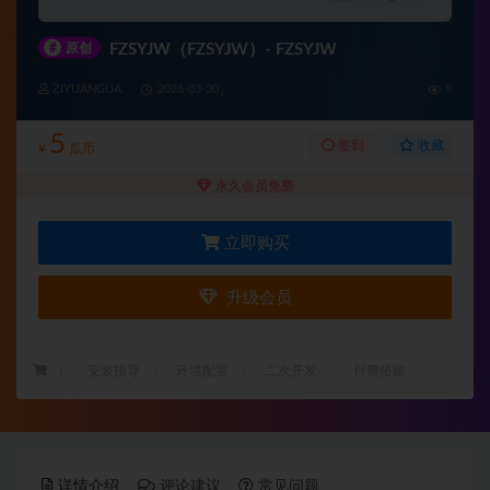
#
原创
FZSYJW（FZSYJW）- FZSYJW
ZIYUANGUA
2026-03-30
5
5
收藏
签到
¥
瓜币
永久会员免费
立即购买
升级会员
：
安装指导
环境配置
二次开发
付费搭建
详情介绍
评论建议
常见问题