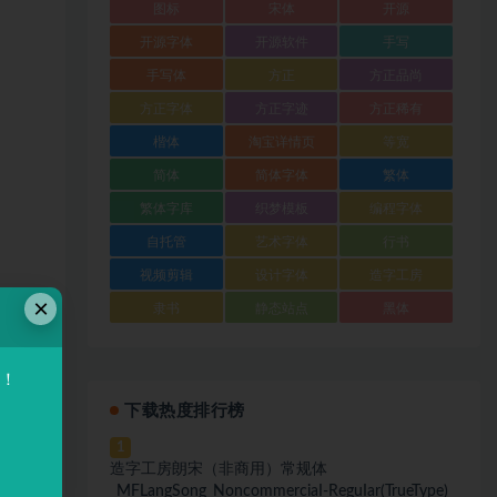
图标
宋体
开源
开源字体
开源软件
手写
手写体
方正
方正品尚
方正字体
方正字迹
方正稀有
楷体
淘宝详情页
等宽
简体
简体字体
繁体
繁体字库
织梦模板
编程字体
自托管
艺术字体
行书
视频剪辑
设计字体
造字工房
×
隶书
静态站点
黑体
验！
下载热度排行榜
1
造字工房朗宋（非商用）常规体
_MFLangSong_NoncommerciaI-ReguIar(TrueType)