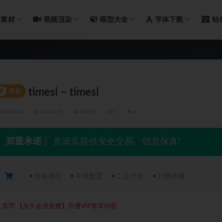
片素材
视频渲染
模型大全
字体下载
站
timesi – timesi
#
原创
ZIYUANGUA
2026-03-30
英文字体
0
6
郑重承诺
丨 资源瓜提供安全交易、信息保真!
：
安装指导
环境配置
二次开发
付费搭建
5
瓜币
【永久会员免费】开通VIP尊享特权