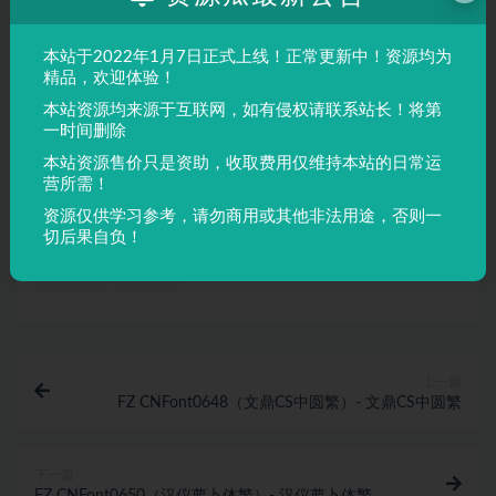
需要独特视觉效果的场景。
本站于2022年1月7日正式上线！正常更新中！资源均为
声明：
本站所有文章，如无特殊说明或标注，均为本站原创发
精品，欢迎体验！
布。任何个人或组织，在未征得本站同意时，禁止复制、盗用、
本站资源均来源于互联网，如有侵权请联系站长！将第
采集、发布本站内容到任何网站、书籍等各类媒体平台。如若本
一时间删除
站内容侵犯了原著者的合法权益，可联系我们进行处理。
本站资源售价只是资助，收取费用仅维持本站的日常运
营所需！
资源仅供学习参考，请勿商用或其他非法用途，否则一
the_King__26_Queen_font
切后果自负！
收藏
链接
上一篇
FZ CNFont0648（文鼎CS中圆繁）- 文鼎CS中圆繁
下一篇
FZ CNFont0650（汉仪萝卜体繁）- 汉仪萝卜体繁