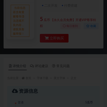
二次开发
付费搭建
当前信息
若含有黄
赌毒等违
5
瓜币
【永久会员免费】开通VIP尊享特
法违规不
良内容，
权
每日签到
收藏
请联系客
服举报！
立即购买
详情介绍
评论建议
常见问题
当前位置：
首页
字体下载
英文字体
正文
资源信息
普通
5瓜币