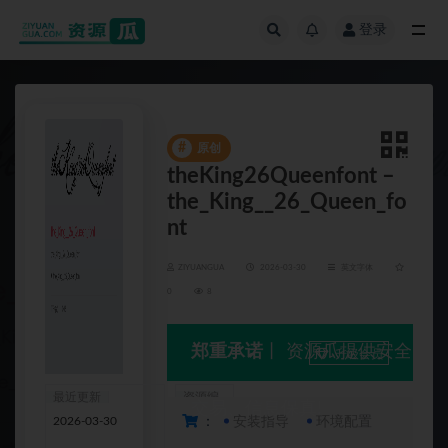
登录
全部
#
原创
theKing26Queenfont –
the_King__26_Queen_fo
nt
ZIYUANGUA
2026-03-30
英文字体
0
8
郑重承诺
丨 资源瓜提供安全
升级会员
最近更新
资源编
交易、信息保真!
2026-03-30
号
：
安装指导
环境配置
4685