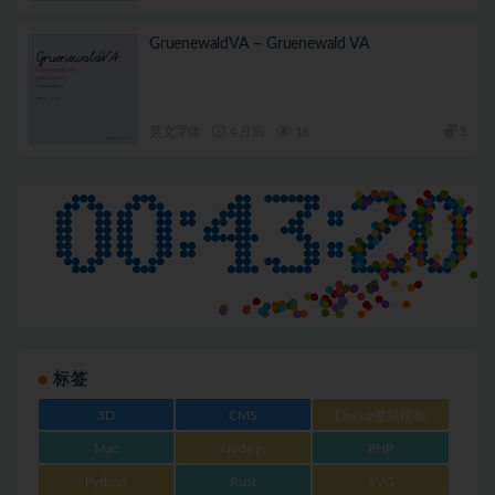
GruenewaldVA – Gruenewald VA
英文字体
4 月前
16
5
标签
3D
CMS
Discuz整站模板
Mac
Node.js
PHP
Python
Rust
SVG