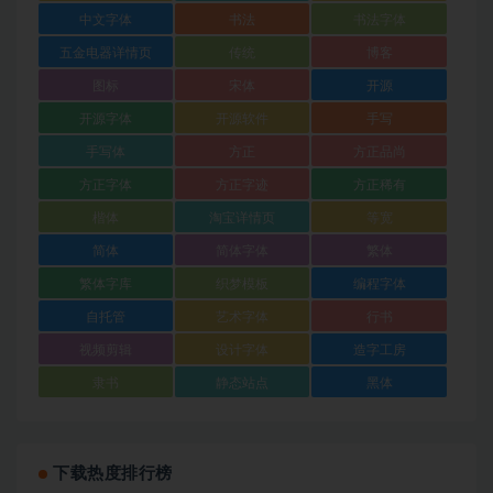
中文字体
书法
书法字体
五金电器详情页
传统
博客
图标
宋体
开源
开源字体
开源软件
手写
手写体
方正
方正品尚
方正字体
方正字迹
方正稀有
楷体
淘宝详情页
等宽
简体
简体字体
繁体
繁体字库
织梦模板
编程字体
自托管
艺术字体
行书
视频剪辑
设计字体
造字工房
隶书
静态站点
黑体
下载热度排行榜