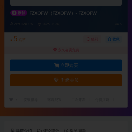
#
原创
FZXQFW（FZXQFW）- FZXQFW
ZIYUANGUA
2026-03-30
5
5
收藏
签到
¥
瓜币
永久会员免费
立即购买
升级会员
：
安装指导
环境配置
二次开发
付费搭建
详情介绍
评论建议
常见问题