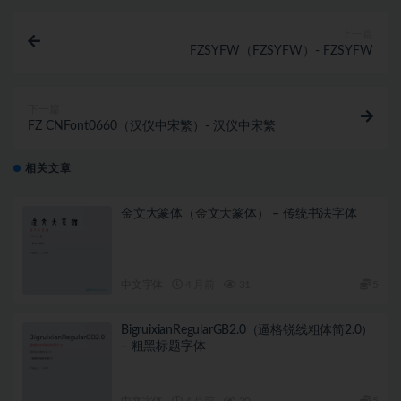
上一篇
FZSYFW（FZSYFW）- FZSYFW
下一篇
FZ CNFont0660（汉仪中宋繁）- 汉仪中宋繁
相关文章
金文大篆体（金文大篆体） – 传统书法字体
中文字体
4 月前
31
5
BigruixianRegularGB2.0（逼格锐线粗体简2.0）
– 粗黑标题字体
中文字体
4 月前
20
5