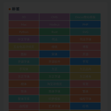
标签
3D
CMS
Discuz整站模板
Mac
Node.js
PHP
Python
Rust
SVG
中文字体
书法
书法字体
五金电器详情页
传统
博客
图标
宋体
开源
开源字体
开源软件
手写
手写体
方正
方正品尚
方正字体
方正字迹
方正稀有
楷体
淘宝详情页
等宽
简体
简体字体
繁体
繁体字库
织梦模板
编程字体
自托管
艺术字体
行书