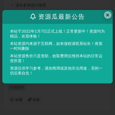
适合多种设计场景
屏幕显示与印刷均表现良好
×
资源瓜最新公告
适用场景
本站于2022年1月7日正式上线！正常更新中！资源均为
品牌设计、海报制作、广告排版、文创产品、包装设计等
精品，欢迎体验！
需要独特视觉效果的场景。
本站资源均来源于互联网，如有侵权请联系站长！将第
一时间删除
声明：
本站所有文章，如无特殊说明或标注，均为本站原创发
本站资源售价只是资助，收取费用仅维持本站的日常运
布。任何个人或组织，在未征得本站同意时，禁止复制、盗用、
营所需！
采集、发布本站内容到任何网站、书籍等各类媒体平台。如若本
资源仅供学习参考，请勿商用或其他非法用途，否则一
站内容侵犯了原著者的合法权益，可联系我们进行处理。
切后果自负！
FZXQFW
收藏
链接